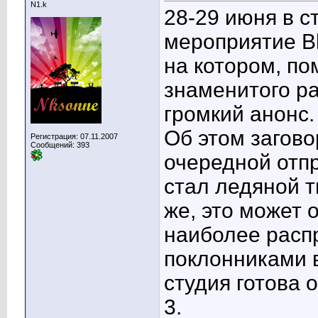
N1.k
28-29 июня в 
мероприятие Bli
на котором, по
знаменитого ра
громкий анонс.
Об этом загово
Регистрация: 07.11.2007
Сообщений: 393
очередной отпр
стал ледяной т
же, это может о
наиболее расп
поклонниками 
студия готова 
3.