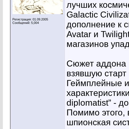
лучших космич
Galactic Civiliz
Регистрация: 01.09.2005
дополнение к с
Сообщений: 5,004
Avatar и Twilig
магазинов упад
Сюжет аддона 
взявшую старт
Геймплейные и
характеристики
diplomatist” - д
Помимо этого, 
шпионская сис