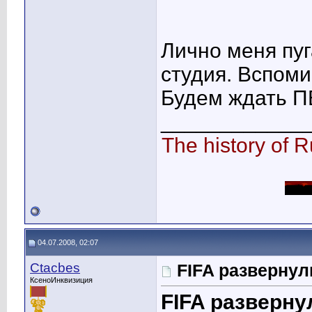
Лично меня пуг
студия. Вспоми
Будем ждать ПЕ
____________
The history of R
04.07.2008, 02:07
Ctacbes
FIFA развернул
КсеноИнквизиция
FIFA разверну