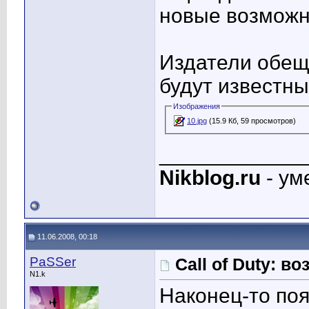
новые возможн
Издатели обеща
будут известны
Изображения
10.jpg
(15.9 Кб, 59 просмотров)
____________
Nikblog.ru
- ум
11.06.2008, 00:18
PaSSer
Call of Duty: в
N1.k
Наконец-то по