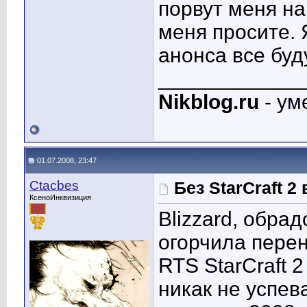
порвут меня на
меня просите. 
анонса все буд
____________
Nikblog.ru
- ум
01.07.2008, 23:47
Ctacbes
Без StarCraft 2
КсеноИнквизиция
Blizzard, обрад
огорчила пере
RTS StarCraft 
никак не успев