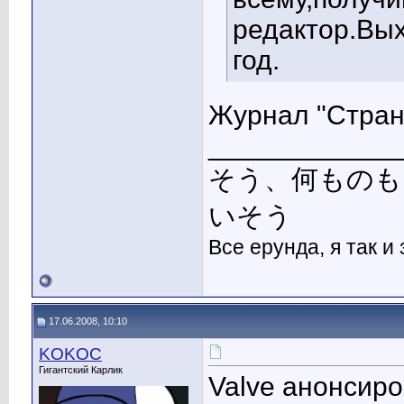
редактор.Вых
год.
Журнал "Стран
____________
そう、何ものも
いそう
Все ерунда, я так и
17.06.2008, 10:10
KOKOC
Гигантский Карлик
Valve анонсир