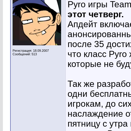
Pyro игры Team
этот четверг.
Апдейт включае
анонсированный
после 35 дости
Регистрация: 18.09.2007
что класс Pyro
Сообщений: 513
которые не буд
Так же разрабо
одни бесплатн
игрокам, до си
наслаждение от
пятницу с утра