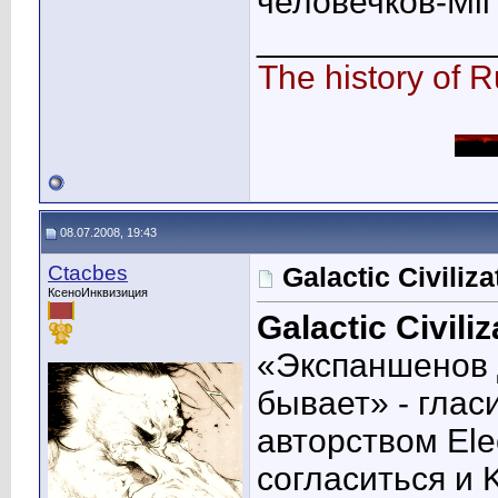
человечков-Mi
____________
The history of R
08.07.2008, 19:43
Ctacbes
Galactic Civili
КсеноИнквизиция
Galactic Civil
«Экспаншенов 
бывает» - глас
авторством Elec
согласиться и 