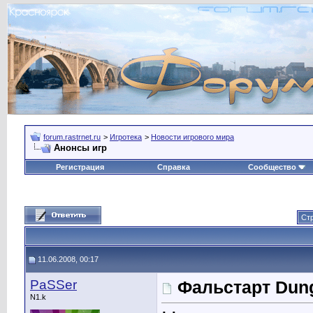
forum.rastrnet.ru
>
Игротека
>
Новости игрового мира
Анонсы игр
Регистрация
Справка
Сообщество
Стр
11.06.2008, 00:17
PaSSer
Фальстарт Dung
N1.k