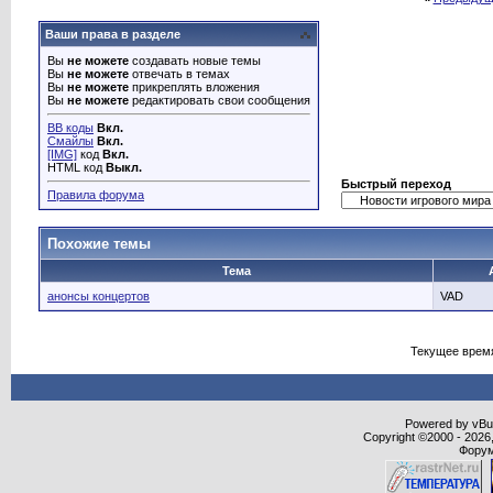
Ваши права в разделе
Вы
не можете
создавать новые темы
Вы
не можете
отвечать в темах
Вы
не можете
прикреплять вложения
Вы
не можете
редактировать свои сообщения
BB коды
Вкл.
Смайлы
Вкл.
[IMG]
код
Вкл.
HTML код
Выкл.
Быстрый переход
Правила форума
Похожие темы
Тема
анонсы концертов
VAD
Текущее врем
Powered by vBull
Copyright ©2000 - 2026,
Форум