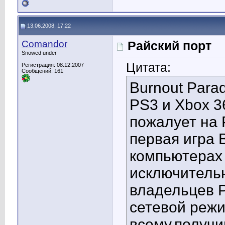
13.06.2008, 17:22
Comandor
Райский порт
Snowed under
Цитата:
Регистрация: 08.12.2007
Сообщений: 161
Burnout Para
PS3 и Xbox 3
пожалует на 
первая игра 
компьютерах 
исключитель
владельцев 
сетевой режи
всему,получи