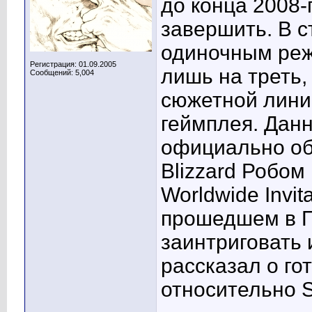
до конца 2008-
завершить. В с
одиночным реж
Регистрация: 01.09.2005
лишь на треть,
Сообщений: 5,004
сюжетной лини
геймплея. Дан
официально об
Blizzard Робом 
Worldwide Invit
прошедшем в П
заинтриговать
рассказал о го
относительно St