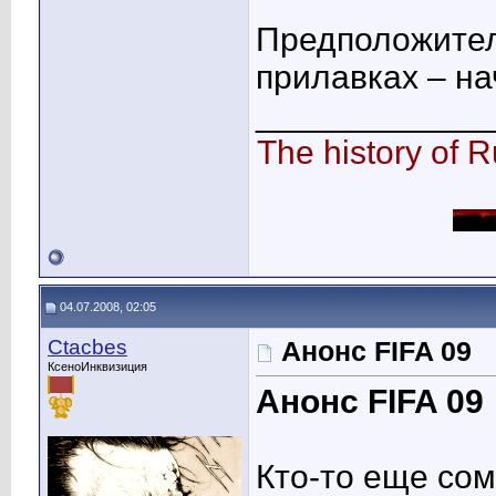
Предположител
прилавках – на
____________
The history of R
04.07.2008, 02:05
Ctacbes
Анонс FIFA 09
КсеноИнквизиция
Анонс FIFA 09
Кто-то еще сом