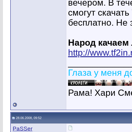
вечером. В те
смогут скачать
бесплатно. Не 
Народ качаем 
http://www.tf2in.
____________
Глаза у меня 
Рама! Хари См
28.06.2008, 09:52
PaSSer