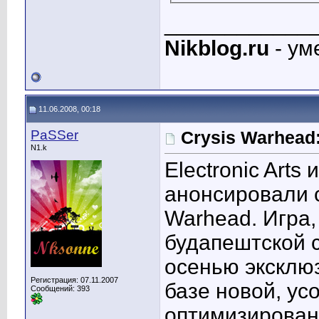
____________
Nikblog.ru
- ум
11.06.2008, 00:18
PaSSer
Crysis Warhead
N1.k
Electronic Arts
анонсировали с
Warhead. Игра
будапештской с
осенью эксклюз
Регистрация: 07.11.2007
базе новой, у
Сообщений: 393
оптимизирован