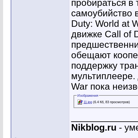
пробираться в 
самоубийство в
Duty: World at
движке Call of 
предшественни
обещают коопе
поддержку тра
мультиплеере. Д
War пока неизв
Изображения
11.jpg
(6.4 Кб, 83 просмотров)
____________
Nikblog.ru
- ум