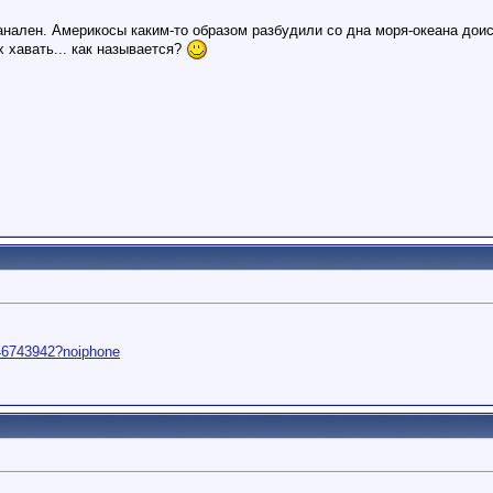
анален. Америкосы каким-то образом разбудили со дна моря-океана дои
х хавать... как называется?
146743942?noiphone