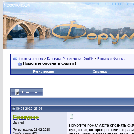
forum.rastrnet.ru
>
Культура, Развлечения, Хобби
>
В поисках Фильма
Помогите опознать фильм!
Регистрация
Справка
09.03.2010, 23:26
Прокурор
Banned
Помогите пожалуйста опознать филь
существо, которое решили отправи
Регистрация: 21.02.2010
Сообщений: 421