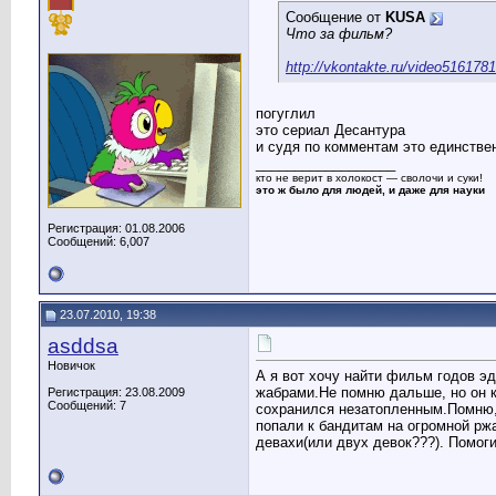
Сообщение от
KUSA
Что за фильм?
http://vkontakte.ru/video51617
погуглил
это сериал Десантура
и судя по комментам это единствен
__________________
кто не верит в холокост — сволочи и суки!
это ж было для людей, и даже для науки
Регистрация: 01.08.2006
Сообщений: 6,007
23.07.2010, 19:38
asddsa
Новичок
А я вот хочу найти фильм годов эд
жабрами.Не помню дальше, но он ка
Регистрация: 23.08.2009
Сообщений: 7
сохранился незатопленным.Помню, 
попали к бандитам на огромной ржа
девахи(или двух девок???). Помоги