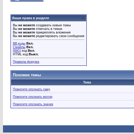
Ваши права в разделе
Вы
не можете
создавать новые темы
Вы
не можете
отвечать в темах
Вы
не можете
прикреплять вложения
Вы
не можете
редактировать свои сообщения
BB коды
Вкл.
Смайлы
Вкл.
[IMG]
код
Вкл.
HTML код
Выкл.
Правила форума
Похожие темы
Тема
Помогите опознать гаму
Помогите опознать мотор
Помогите опознать значек