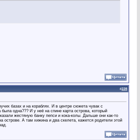
#
228
учих базах и на кораблях. И в центре сюжета чувак с
 была одна??? И у неё на спине карта острова, который
казали жестяную банку пепси и кока-колы. Дальше они как-то
а острове. А там хижина и два скелета, кажется родители этой
зад.