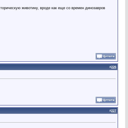
сторическую животину, вроде как еще со времен динозавров
#
226
#
227