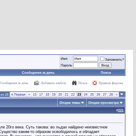
Имя
Запомнить?
Пароль
Сообщения за день
Поиск
Сообщения за день
Добавить альбом
Поиск
Правила форума
 из 28
«
Первая
<
13
17
18
19
20
21
22
23
24
25
26
27
28
>
Опции темы
Опции просмотра
#
221
е 20го века. Суть такова: во льдах найдено неизвестное
 Существо каким-то образом освободилось и обладает