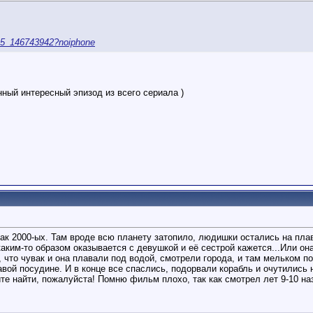
815_146743942?noiphone
ный интересный эпизод из всего сериала )
ак 2000-ых. Там вроде всю планету затопило, людишки остались на плав
ким-то образом оказывается с девушкой и её сестрой кажется...Или она
что чувак и она плавали под водой, смотрели города, и там мельком по
вой посудине. И в конце все спаслись, подорвали корабль и очутились н
те найти, пожалуйста! Помню фильм плохо, так как смотрел лет 9-10 на