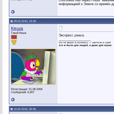
способностью через глаза "выкачи
информацией о Земле со времён д
09.03.2010, 23:39
Кеша
Такой Кеша
Экспресс ужаса.
__________________
кто не верит в холокост — сволочи и суки!
это ж было для людей, и даже для науки
Регистрация: 01.08.2006
Сообщений: 6,007
10.03.2010, 00:46