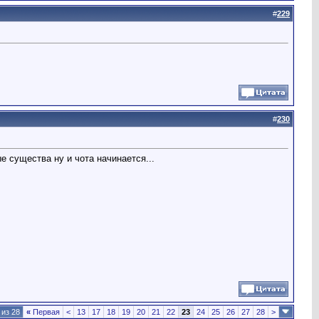
#
229
#
230
 существа ну и чота начинается...
 из 28
«
Первая
<
13
17
18
19
20
21
22
23
24
25
26
27
28
>