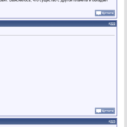
овят. Выяснилось, что существо с другой планеты и обладает
#
222
#
223