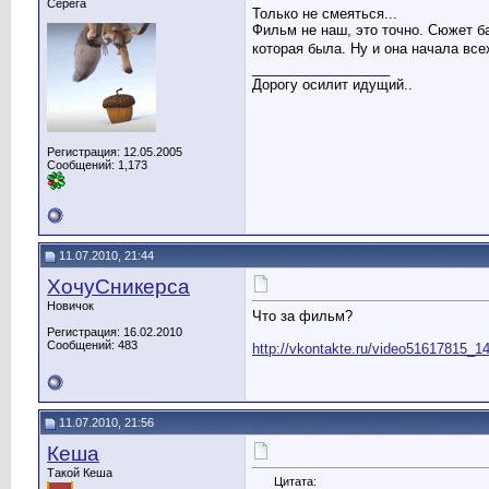
Серёга
Только не смеяться...
Фильм не наш, это точно. Сюжет б
которая была. Ну и она начала все
__________________
Дорогу осилит идущий..
Регистрация: 12.05.2005
Сообщений: 1,173
11.07.2010, 21:44
ХочуСникерса
Новичок
Что за фильм?
Регистрация: 16.02.2010
Сообщений: 483
http://vkontakte.ru/video51617815_
11.07.2010, 21:56
Кеша
Такой Кеша
Цитата: