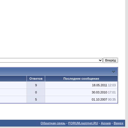
Ответов
Последнее сообщение
9
18.05.2011
12:03
0
30.03.2010
17:01
5
01.10.2007
00:35
Обратная связь
-
FORUM.rastrnet.RU
-
Архив
-
Вверх