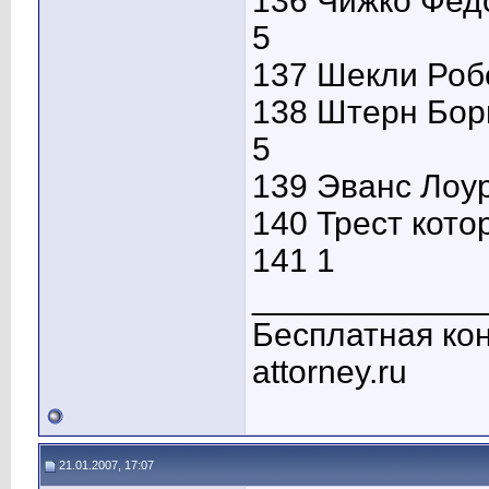
136 Чижко Фед
5
137 Шекли Роб
138 Штерн Бор
5
139 Эванс Лоу
140 Трест кото
141 1
____________
Бесплатная кон
attorney.ru
21.01.2007, 17:07