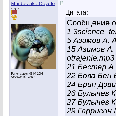
Murdoc aka Coyote
флудер
Цитата:
Сообщение 
1 3science_t
5 Азимов А. 
15 Азимов А. 
otrajenie.mp3
21 Бестер А.
22 Бова Бен 
Регистрация: 03.04.2006
Сообщений: 2,617
24 Брин Дэв
26 Булычев К
27 Булычев 
29 Гаррисон