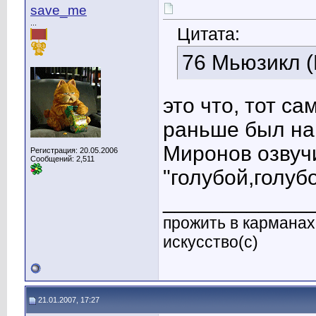
save_me
...
Цитата:
76 Мьюзикл (
это что, тот с
раньше был на 
Миронов озвуч
Регистрация: 20.05.2006
Сообщений: 2,511
"голубой,голубо
____________
прожить в карманах 
искусство(с)
21.01.2007, 17:27