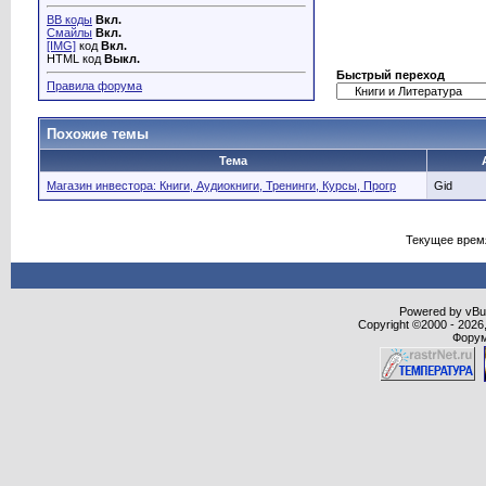
BB коды
Вкл.
Смайлы
Вкл.
[IMG]
код
Вкл.
HTML код
Выкл.
Быстрый переход
Правила форума
Похожие темы
Тема
Магазин инвестора: Книги, Аудиокниги, Тренинги, Курсы, Прогр
Gid
Текущее врем
Powered by vBull
Copyright ©2000 - 2026,
Форум