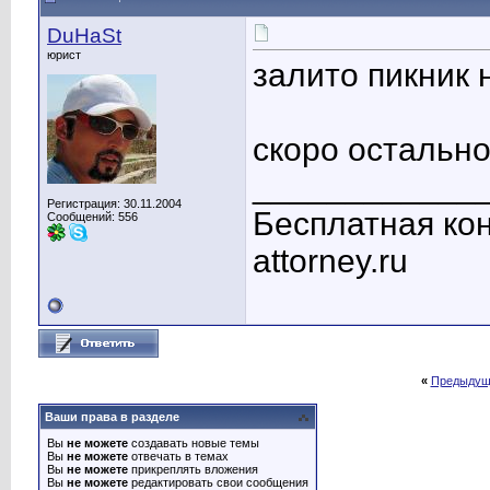
DuHaSt
юрист
залито пикник 
скоро остальное
____________
Регистрация: 30.11.2004
Бесплатная кон
Сообщений: 556
attorney.ru
«
Предыдущ
Ваши права в разделе
Вы
не можете
создавать новые темы
Вы
не можете
отвечать в темах
Вы
не можете
прикреплять вложения
Вы
не можете
редактировать свои сообщения