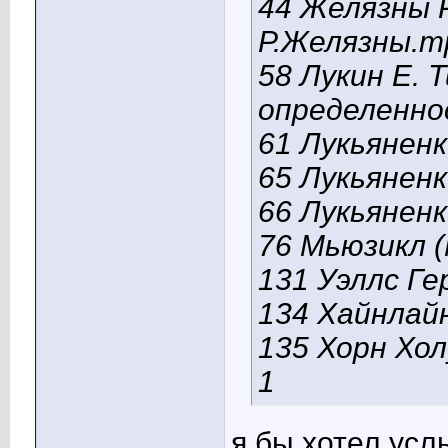
44 Желязны Р
Р.Желязны.m
58 Лукин Е. 
определенно
61 Лукьяненк
65 Лукьянен
66 Лукьяненк
76 Мьюзикл (
131 Уэллс Ге
134 Хайнлайн
135 Хорн Хо
1
я бы хотел усл