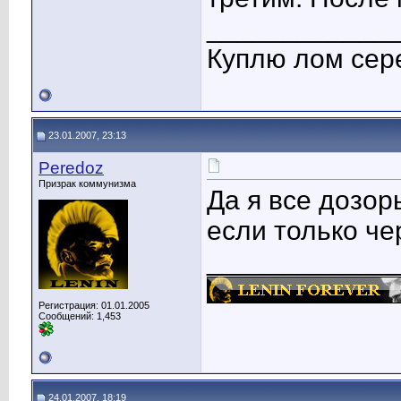
____________
Куплю лом сер
23.01.2007, 23:13
Peredoz
Призрак коммунизма
Да я все дозоры
если только че
____________
Регистрация: 01.01.2005
Сообщений: 1,453
24.01.2007, 18:19