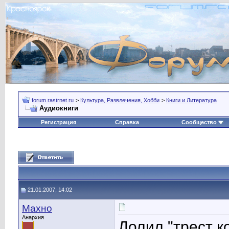
forum.rastrnet.ru
>
Культура, Развлечения, Хобби
>
Книги и Литература
Аудиокниги
Регистрация
Справка
Сообщество
21.01.2007, 14:02
Махно
Анархия
Долил "трест к