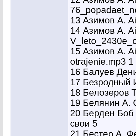
76_popadaet_n
13 Азимов А. A
14 Азимов А. A
V_leto_2430e_o
15 Азимов А. Ai
otrajenie.mp3 1
16 Балуев Ден
17 Безродный 
18 Белозеров Т
19 Белянин А. 
20 Берден Боб 
свои 5
21 Бестер А. 