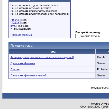
Вы
не можете
создавать новые темы
Вы
не можете
отвечать в темах
Вы
не можете
прикреплять вложения
Вы
не можете
редактировать свои сообщения
BB коды
Вкл.
Смайлы
Вкл.
[IMG]
код
Вкл.
HTML код
Выкл.
Быстрый переход
Правила форума
Похожие темы
Тема
Аспирин [кряки, ключи и т.п. искать только здесь!!!]
GreeN
Где искать фильмы
Santus
Платья
Prohlada
Где искать фильмы в инете?
Santus
Текущее врем
Powered by vBull
Copyright ©2000 - 2026,