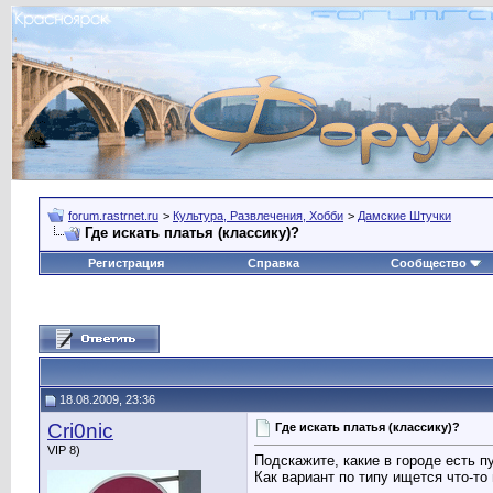
forum.rastrnet.ru
>
Культура, Развлечения, Хобби
>
Дамские Штучки
Где искать платья (классику)?
Регистрация
Справка
Сообщество
18.08.2009, 23:36
Cri0nic
Где искать платья (классику)?
VIP 8)
Подскажите, какие в городе есть 
Как вариант по типу ищется что-то