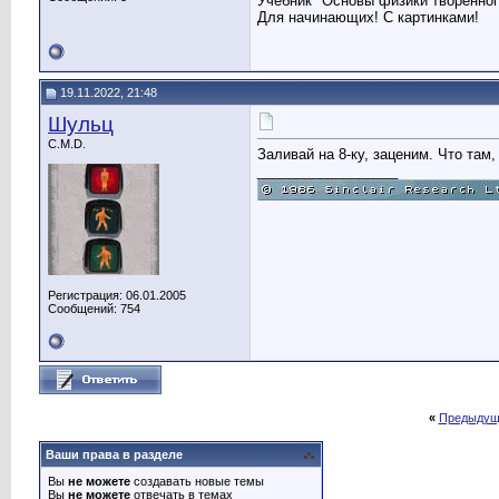
Учебник "Основы физики творённог
Для начинающих! С картинками!
19.11.2022, 21:48
Шульц
C.M.D.
Заливай на 8-ку, заценим. Что там
__________________
Регистрация: 06.01.2005
Сообщений: 754
«
Предыдущ
Ваши права в разделе
Вы
не можете
создавать новые темы
Вы
не можете
отвечать в темах