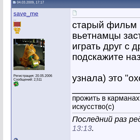
04.03.2009, 17:17
save_me
...
старый фильм п
вьетнамцы зас
играть друг с д
подскажите на
узнала) это "ох
Регистрация: 20.05.2006
Сообщений: 2,511
____________
прожить в карманах 
искусство(с)
Последний раз ре
13:13
.