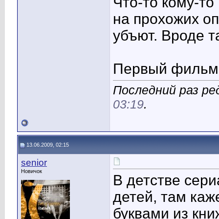
Что-то кому-то
на прохожих оп
убъют. Вроде т
Первый фильм 
Последний раз ре
03:19
.
13.06.2009, 02:15
senior
Новичок
В детстве сери
детей, там каж
буквами из кни