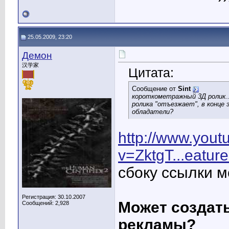
25.05.2009, 23:20
Демон
汉学家
Цитата:
Сообщение от
Sint
короткометражный 3Д ролик..
ролика "отъезжает", в конце
обладатели?
http://www.you
v=ZktgT...eatur
сбоку ссылки м
Регистрация: 30.10.2007
Может создат
Сообщений: 2,928
рекламы?