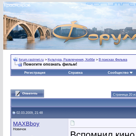
forum.rastrnet.ru
>
Культура, Развлечения, Хобби
>
В поисках Фильма
Помогите опознать фильм!
Регистрация
Справка
Сообщество
Страница 20 и
02.03.2009, 21:48
MAXBboy
Новичок
Вспомнил кино 