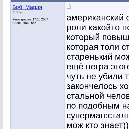
Боб_Марля
۞۞۞
американский 
Регистрация: 17.10.2007
Сообщений: 556
роли какойто н
который повыша
которая толи с
старенький мож
ещё негра это
чуть не убили т
закончелось хо
стальной челов
по подобным н
суперман:сталь
мож кто знает))