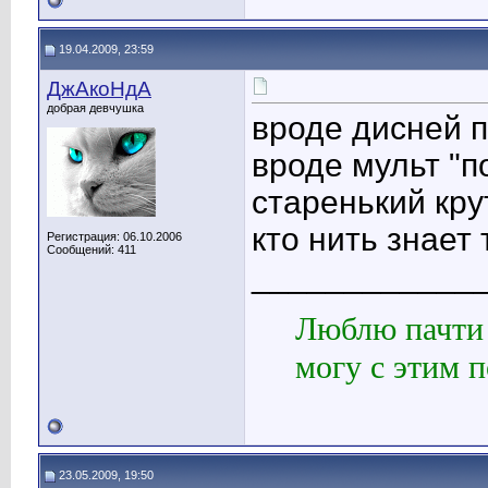
19.04.2009, 23:59
ДжАкоНдА
добрая девчушка
вроде дисней 
вроде мульт "п
старенький кру
кто нить знает 
Регистрация: 06.10.2006
Сообщений: 411
____________
Люблю пачти 
могу с этим п
23.05.2009, 19:50