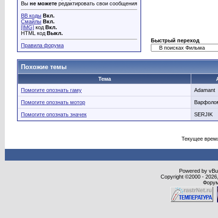
Вы
не можете
редактировать свои сообщения
BB коды
Вкл.
Смайлы
Вкл.
[IMG]
код
Вкл.
HTML код
Выкл.
Быстрый переход
Правила форума
Похожие темы
Тема
Помогите опознать гаму
Adamant
Помогите опознать мотор
Варфоло
Помогите опознать значек
SERJIK
Текущее врем
Powered by vBull
Copyright ©2000 - 2026,
Форум