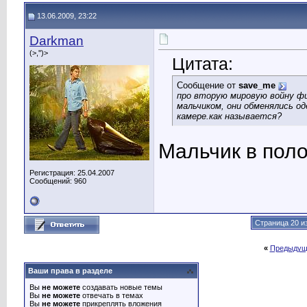
13.06.2009, 23:22
Darkman
(>,'')>
Цитата:
Сообщение от
save_me
про вторую мировую войну фи
мальчиком, они обменялись од
камере.как называется?
Мальчик в пол
Регистрация: 25.04.2007
Сообщений: 960
Страница 20 и
«
Предыдущ
Ваши права в разделе
Вы
не можете
создавать новые темы
Вы
не можете
отвечать в темах
Вы
не можете
прикреплять вложения