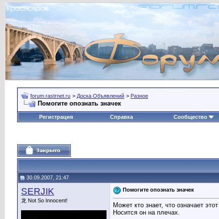
forum.rastrnet.ru
>
Доска Объявлений
>
Разное
Помогите опознать значек
Регистрация
Справка
Сообщество
30.09.2007, 21:47
SERJIK
Помогите опознать значек
龙 Not So Innocent!
Может кто знает, что означает этот
Носится он на плечах.