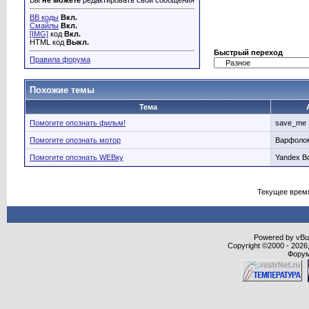
Вы
не можете
редактировать свои сообщения
BB коды
Вкл.
Смайлы
Вкл.
[IMG]
код
Вкл.
HTML код
Выкл.
Быстрый переход
Правила форума
Похожие темы
Тема
Помогите опознать фильм!
save_me
Помогите опознать мотор
Варфоло
Помогите опознать WEBку
Yandex B
Текущее врем
Powered by vBull
Copyright ©2000 - 2026,
Форум