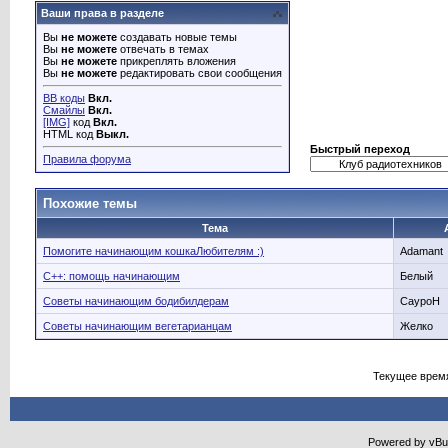
Ваши права в разделе
Вы
не можете
создавать новые темы
Вы
не можете
отвечать в темах
Вы
не можете
прикреплять вложения
Вы
не можете
редактировать свои сообщения
BB коды
Вкл.
Смайлы
Вкл.
[IMG]
код
Вкл.
HTML код
Выкл.
Быстрый переход
Правила форума
Похожие темы
Тема
Помогите начинающим кошкаЛюбителям :)
Adamant
C++: помощь начинающим
Белый
Советы начинающим бодибилдерам
CaypoH
Советы начинающим вегетарианцам
Желко
Текущее врем
Powered by vBull