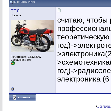
02.03.2016, 20:09
TTЛ
Новичок
считаю, чтобы
профессиональ
теоретическую 
год)->электрот
>электроника(2
Регистрация: 12.12.2007
>схемотехника(
Сообщений: 597
год)->радиоэле
электроника (6 
«
Предыдущ