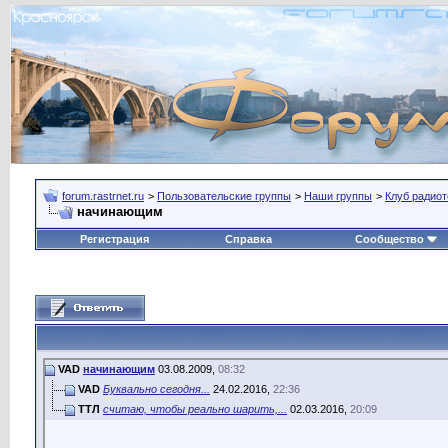
forum.rastrnet.ru
>
Пользовательские группы
>
Наши группы
>
Клуб радиот
начинающим
Регистрация
Справка
Сообщество
VAD
начинающим
03.08.2009,
08:32
VAD
Буквально сегодня...
24.02.2016,
22:36
TTЛ
считаю, чтобы реально шарить,...
02.03.2016,
20:09