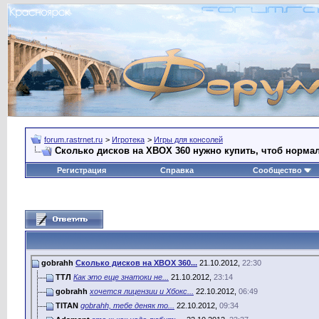
forum.rastrnet.ru
>
Игротека
>
Игры для консолей
Сколько дисков на XBOX 360 нужно купить, чтоб норма
Регистрация
Справка
Сообщество
gobrahh
Сколько дисков на XBOX 360...
21.10.2012,
22:30
TTЛ
Как это еще знатоки не...
21.10.2012,
23:14
gobrahh
хочется лицензии и Xбокс...
22.10.2012,
06:49
TITAN
gobrahh, тебе деняк то...
22.10.2012,
09:34