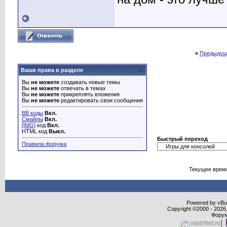
«
Предыдущ
Ваши права в разделе
Вы
не можете
создавать новые темы
Вы
не можете
отвечать в темах
Вы
не можете
прикреплять вложения
Вы
не можете
редактировать свои сообщения
BB коды
Вкл.
Смайлы
Вкл.
[IMG]
код
Вкл.
HTML код
Выкл.
Быстрый переход
Правила форума
Текущее врем
Powered by vBull
Copyright ©2000 - 2026,
Форум