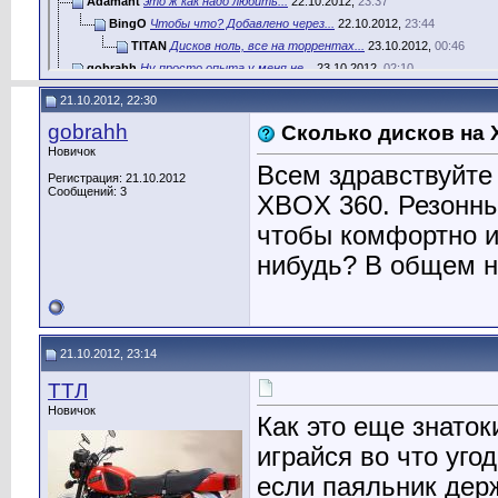
Adamant
это ж как надо любить...
22.10.2012,
23:37
BingO
Чтобы что? Добавлено через...
22.10.2012,
23:44
TITAN
Дисков ноль, все на торрентах...
23.10.2012,
00:46
gobrahh
Ну просто опыта у меня не...
23.10.2012,
02:10
TITAN
Добавлено через 1 час 16...
23.10.2012,
14:48
21.10.2012, 22:30
Stivvi
А мне нравится больше писи, я...
04.10.2018,
18:22
gobrahh
Сколько дисков на 
Новичок
Всем здравствуйт
Регистрация: 21.10.2012
Сообщений: 3
XBOX 360. Резонны
чтобы комфортно и
нибудь? В общем н
21.10.2012, 23:14
TTЛ
Новичок
Как это еще знато
играйся во что уго
если паяльник держ