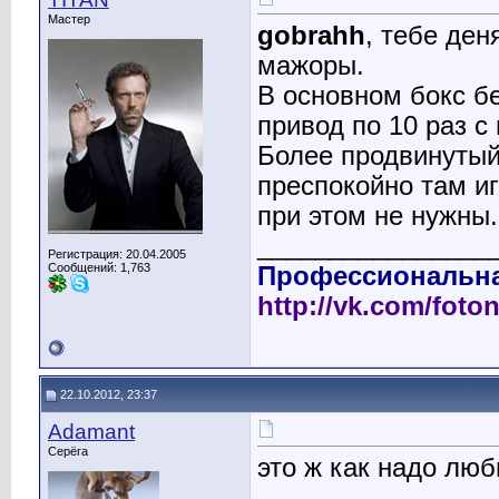
Мастер
gobrahh
, тебе ден
мажоры.
В основном бокс б
привод по 10 раз с
Более продвинутый 
преспокойно там иг
при этом не нужны.
________________
Регистрация: 20.04.2005
Сообщений: 1,763
Профессиональна
http://vk.com/foto
22.10.2012, 23:37
Adamant
Серёга
это ж как надо люб
________________