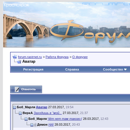
forum.rastrnet.ru
>
Работа Форума
>
О форуме
Аватар
Регистрация
Справка
Сообщество
Боб_Марля
Аватар
27.03.2017,
19:54
ВеркА
Заходишь в "мой...
27.03.2017,
21:37
Боб_Марля
Чёт нет там такого:(
28.03.2017,
12:43
Демон
НА!
28.03.2017,
20:43