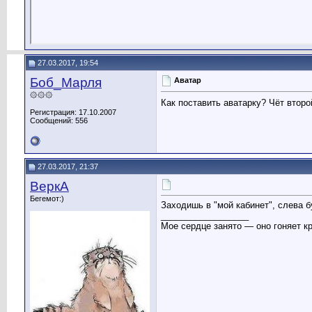
27.03.2017, 19:54
Боб_Марля
Аватар
۞۞۞
Как поставить аватарку? Чёт второ
Регистрация: 17.10.2007
Сообщений: 556
27.03.2017, 21:37
ВеркА
Бегемот:)
Заходишь в "мой кабинет", слева б
__________________
Мое сердце занято — оно гоняет кр