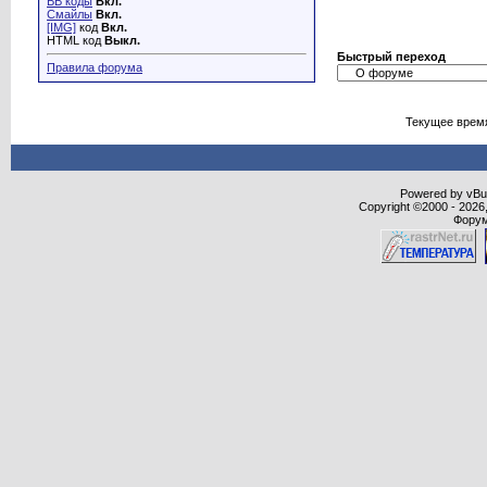
BB коды
Вкл.
Смайлы
Вкл.
[IMG]
код
Вкл.
HTML код
Выкл.
Быстрый переход
Правила форума
Текущее врем
Powered by vBull
Copyright ©2000 - 2026,
Форум