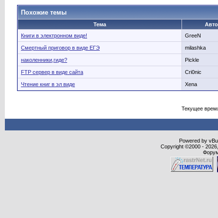
Похожие темы
Тема
Авт
Книги в электронном виде!
GreeN
Смертный приговор в виде ЕГЭ
milashka
наколенники,гиде?
Pickle
FTP сервер в виде сайта
Cri0nic
Чтение книг в эл виде
Xena
Текущее врем
Powered by vBull
Copyright ©2000 - 2026,
Форум