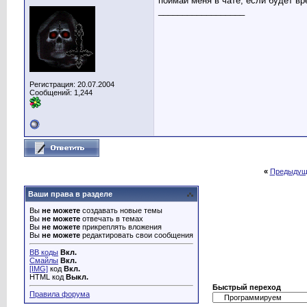
поймай меня в чате, если будет вр
__________________
Регистрация: 20.07.2004
Сообщений: 1,244
«
Предыдущ
Ваши права в разделе
Вы
не можете
создавать новые темы
Вы
не можете
отвечать в темах
Вы
не можете
прикреплять вложения
Вы
не можете
редактировать свои сообщения
BB коды
Вкл.
Смайлы
Вкл.
[IMG]
код
Вкл.
HTML код
Выкл.
Быстрый переход
Правила форума