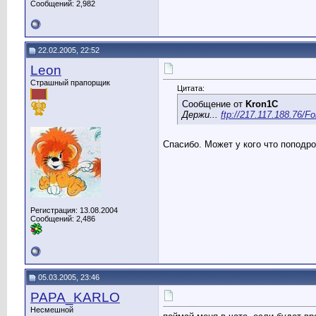
Сообщений: 2,982
22.02.2005, 22:52
Leon
Страшный прапорщик
Цитата:
Сообщение от
Kron1C
Держи...
ftp://217.117.188.76/Fo
Спасибо. Может у кого что поподр
Регистрация: 13.08.2004
Сообщений: 2,486
05.03.2005, 23:46
PAPA_KARLO
Несмешной