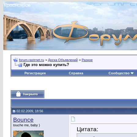
forum.rastrnet.ru
>
Доска Объявлений
>
Разное
Где это можно купить?
Регистрация
Справка
Сообщество
02.02.2009, 18:56
Bounce
touche me, baby )
Цитата: