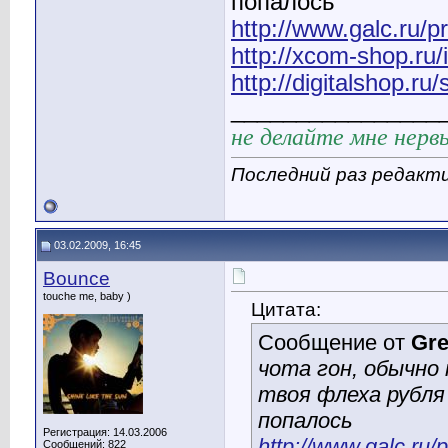
попалось
http://www.galc.ru/
http://xcom-shop.r
http://digitalshop.r
________________
не делайте мне нервы
Последний раз редакти
03.02.2009, 16:45
Bounce
touche me, baby )
Цитата:
Сообщение от
Gr
чота гон, обычно
твоя флеха рубля 
попалось
Регистрация: 14.03.2006
http://www.galc.ru
Сообщений: 822