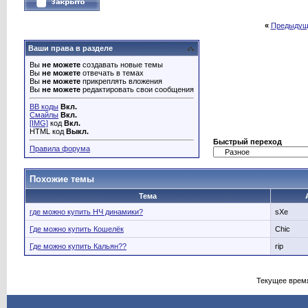
«
Предыдущ
Ваши права в разделе
Вы
не можете
создавать новые темы
Вы
не можете
отвечать в темах
Вы
не можете
прикреплять вложения
Вы
не можете
редактировать свои сообщения
BB коды
Вкл.
Смайлы
Вкл.
[IMG]
код
Вкл.
HTML код
Выкл.
Быстрый переход
Правила форума
Похожие темы
Тема
где можно купить НЧ динамики?
sXe
Где можно купить Кошелёк
Chic
Где можно купить Кальян??
rip
Текущее врем