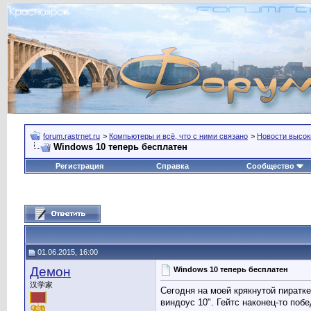
forum.rastrnet.ru
>
Компьютеры и всё, что с ними связано
>
Новости высок
Windows 10 теперь бесплатен
Регистрация
Справка
Сообщество
01.06.2015, 16:00
Демон
Windows 10 теперь бесплатен
汉学家
Сегодня на моей крякнутой пиратке
виндоус 10". Гейтс наконец-то поб