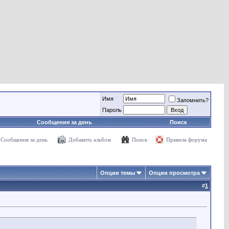
Имя
Запомнить?
Пароль
Сообщения за день
Поиск
Сообщения за день
Добавить альбом
Поиск
Правила форума
Опции темы
Опции просмотра
#
1