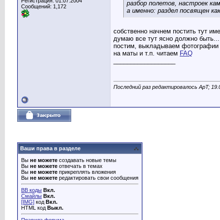
Регистрация: 01.07.2004
разбор полетов, настроек кам
Сообщений: 1,172
а именно: раздел посвящен ка
собственно начнем постить тут им
думаю все тут ясно должно быть...
постим, выкладываем фотографии с
на маты и т.п. читаем
FAQ
__________________
Последний раз редактировалось ApT; 19.
Ваши права в разделе
Вы
не можете
создавать новые темы
Вы
не можете
отвечать в темах
Вы
не можете
прикреплять вложения
Вы
не можете
редактировать свои сообщения
BB коды
Вкл.
Смайлы
Вкл.
[IMG]
код
Вкл.
HTML код
Выкл.