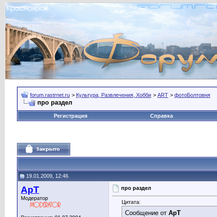
forum.rastrnet.ru
>
Культура, Развлечения, Хобби
>
ART
>
фотоБолтовня
про раздел
Регистрация
Справка
19.01.2009, 12:46
ApT
про раздел
Модератор
Цитата:
Сообщение от
ApT