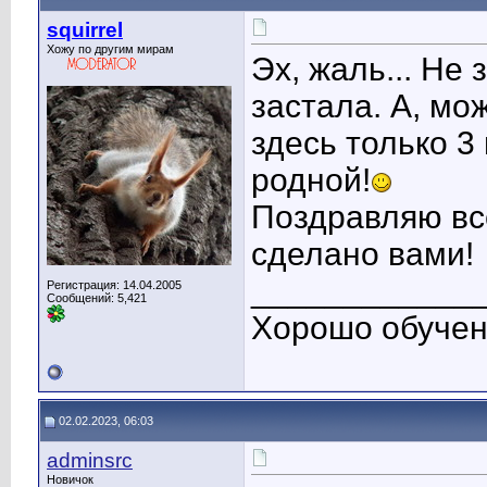
squirrel
Хожу по другим мирам
Эх, жаль... Не
застала. А, мо
здесь только 3
родной!
Поздравляю все
сделано вами!
____________
Регистрация: 14.04.2005
Сообщений: 5,421
Хорошо обучен
02.02.2023, 06:03
adminsrc
Новичок