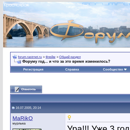
forum.rastrnet.ru
>
Флейм
>
Общий раздел
Форуму год... и что за это время изменилось?
Регистрация
Справка
Сообщество
16.07.2005, 20:14
MaRikO
мурлыка
Ура!!! Уже 3 го