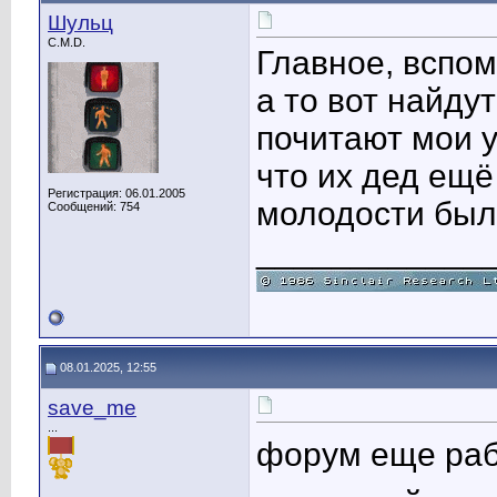
Шульц
C.M.D.
Главное, вспом
а то вот найду
почитают мои 
что их дед ещё
Регистрация: 06.01.2005
молодости был
Сообщений: 754
____________
08.01.2025, 12:55
save_me
...
форум еще раб