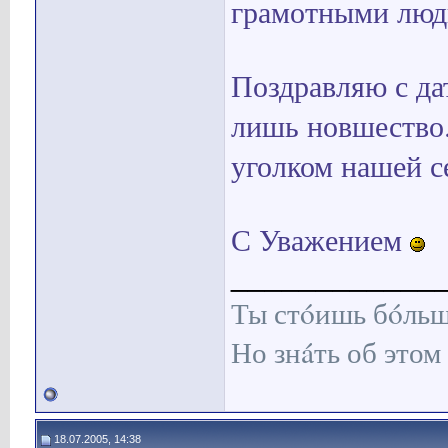
грамотными людь
Поздравляю с дат
лишь новшество
уголком нашей с
С Уважением
____________
Ты стóишь бóльш
Но знáть об этом 
18.07.2005, 14:38