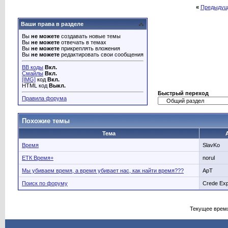
«
Предыдущ
Ваши права в разделе
Вы
не можете
создавать новые темы
Вы
не можете
отвечать в темах
Вы
не можете
прикреплять вложения
Вы
не можете
редактировать свои сообщения
BB коды
Вкл.
Смайлы
Вкл.
[IMG]
код
Вкл.
HTML код
Выкл.
Быстрый переход
Правила форума
Похожие темы
Тема
Время
SlavKo
ЕТК Время+
norul
Мы убиваем время, а время убивает нас, как найти время???
ApT
Поиск по форуму
Crede Exp
Текущее врем