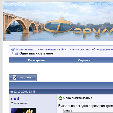
forum.rastrnet.ru
>
Компьютеры и всё, что с ними связано
>
Операционные
Одно высказывание
Регистрация
Справка
22.10.2007, 13:45
root
Одно высказывание
Споем жиган!
Буквально сегодня переберал дома
Цитата: