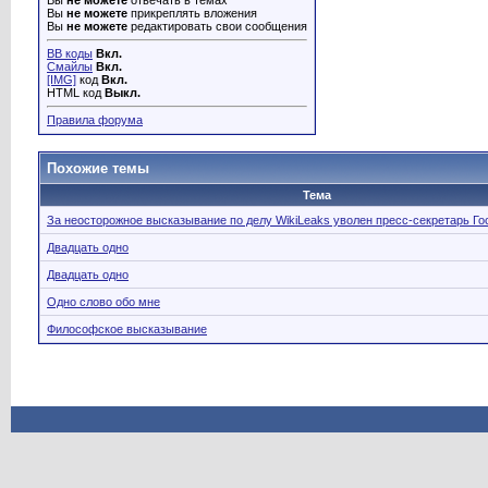
Вы
не можете
отвечать в темах
Вы
не можете
прикреплять вложения
Вы
не можете
редактировать свои сообщения
BB коды
Вкл.
Смайлы
Вкл.
[IMG]
код
Вкл.
HTML код
Выкл.
Правила форума
Похожие темы
Тема
За неосторожное высказывание по делу WikiLeaks уволен пресс-секретарь Г
Двадцать одно
Двадцать одно
Одно слово обо мне
Философское высказывание