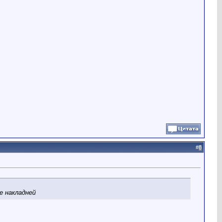
#
8
е накладней