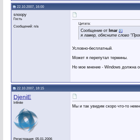
22.10.2007, 16:00
snoopy
Гость
Цитата:
Сообщений: n/a
Сообщение от
Imar
я ламер, обясните слово "Пр
Условно-бесплатный.
Может я перепутал термины.
Но мое мнение - Windows должна о
22.10.2007, 18:15
DjeniE
Infinite
Мы и так увидим скоро что-то нем
Регистрация: 05.01.2006