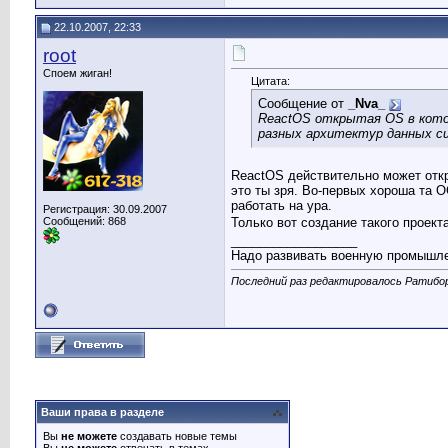
22.10.2007, 22:33
root
Споем жиган!
Цитата:
Сообщение от
_Nva_
ReactOS открытая OS в котор
разных архитектур данных с
ReactOS действительно может откр
это ты зря. Во-первых хороша та О
работать на ура.
Регистрация: 30.09.2007
Только вот создание такого проекта
Сообщений: 868
__________________
Надо развивать военную промышлен
Последний раз редактировалось Ратибор
Ваши права в разделе
Вы
не можете
создавать новые темы