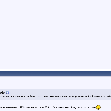
ote
такая же как и виндавс, только не глючная, а ворованое ПО макоси себ
ак и железо.. ЛУшче за тотже МАКОсь чем на ВиндаЛс платить