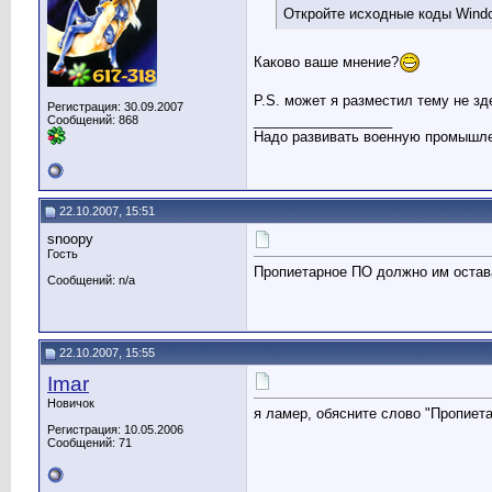
Откройте исходные коды Windo
Каково ваше мнение?
P.S. может я разместил тему не зд
Регистрация: 30.09.2007
__________________
Сообщений: 868
Надо развивать военную промышлен
22.10.2007, 15:51
snoopy
Гость
Пропиетарное ПО должно им остав
Сообщений: n/a
22.10.2007, 15:55
Imar
Новичок
я ламер, обясните слово "Пропиет
Регистрация: 10.05.2006
Сообщений: 71