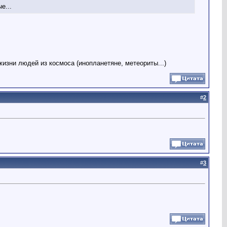
е...
изни людей из космоса (инопланетяне, метеориты...)
#
2
#
3