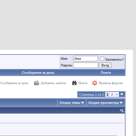
Имя
Запомнить?
Пароль
Сообщения за день
Поиск
Сообщения за день
Добавить альбом
Поиск
Правила форума
Страница 1 из 2
1
2
>
Опции темы
Опции просмотра
#
1