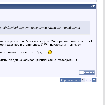
#
10
 под freebsd, то это полнейшая глупость вследствии
о совершенства. А насчет запуска Win-приложений из FreeBSD
трое, надежное и стабильное. И Win-приложения там будут
 его никто создавать не будет...
изни людей из космоса (инопланетяне, метеориты...)
Страница 1 из 2
1
2
>