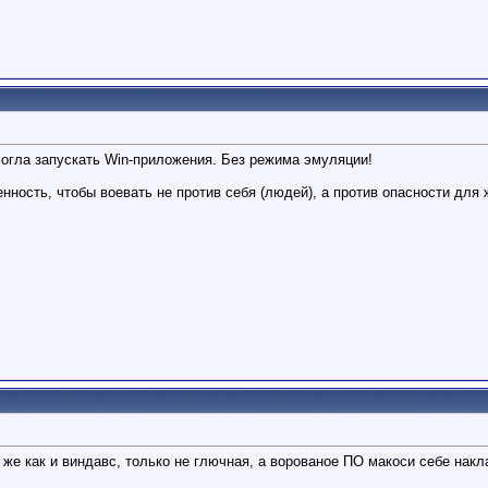
огла запускать Win-приложения. Без режима эмуляции!
ность, чтобы воевать не против себя (людей), а против опасности для ж
 же как и виндавс, только не глючная, а ворованое ПО макоси себе нак