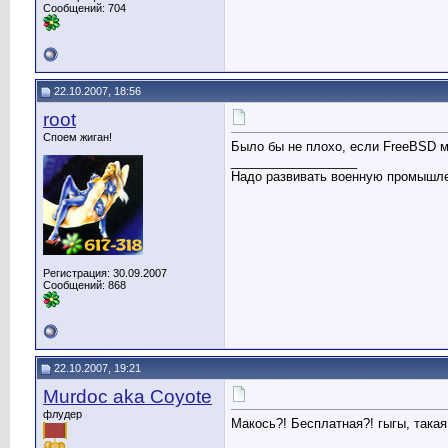
Сообщений: 704
22.10.2007, 18:56
root
Споем жиган!
Было бы не плохо, если FreeBSD м
__________________
Надо развивать военную промышлен
Регистрация: 30.09.2007
Сообщений: 868
22.10.2007, 19:21
Murdoc aka Coyote
флудер
Макось?! Бесплатная?! гыгы, такая