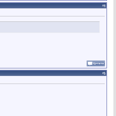
#
4
#
5