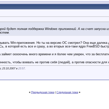
ой будет полная поддержка Windows приложений. А на счет запуска из
истем.
ывать Win-приложения. Но ты на версию ОС смотрел? Она еще далека д
Сь, в которой есть все и сразу, а во вторых все-таки ядро FreeBSD быс
 займет ооооочень много времени и я более чем уверен, что за бесплатно
ность, чтобы воевать не против себя (людей), а против опасности для ж
; 23.10.2007 в
23:57
.
«
Предыдущая тема
|
Следующая тема
»