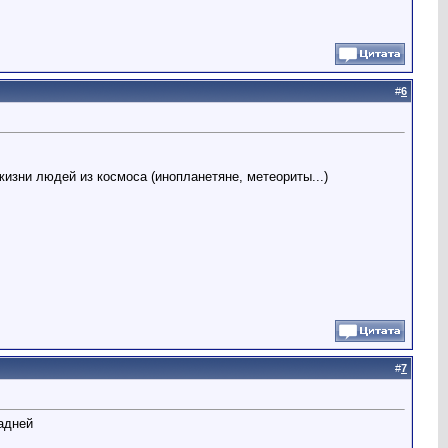
#
6
изни людей из космоса (инопланетяне, метеориты...)
#
7
ладней