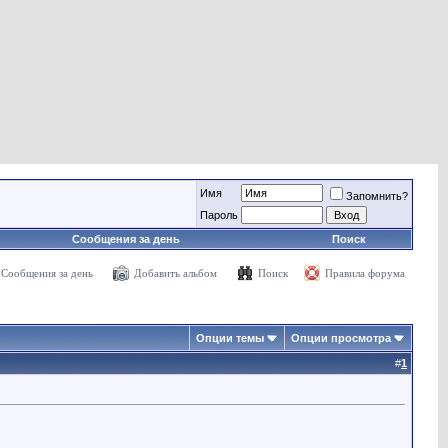
Имя
Запомнить?
Пароль
Сообщения за день
Поиск
Сообщения за день
Добавить альбом
Поиск
Правила форума
Опции темы
Опции просмотра
#
1