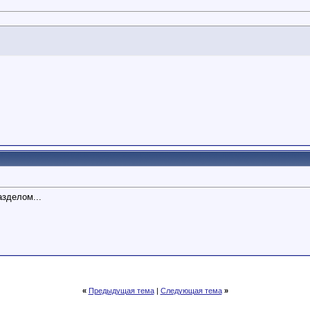
азделом...
«
Предыдущая тема
|
Следующая тема
»