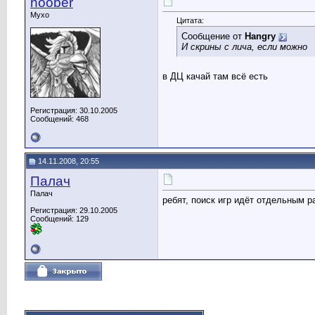
noober
Myxo
Цитата:
Сообщение от
Hangry
И скрины с лича, если можно
в ДЦ качай там всё есть
Регистрация: 30.10.2005
Сообщений: 468
14.11.2008, 20:55
Палач
Палач
ребят, поиск игр идёт отдельным р
Регистрация: 29.10.2005
Сообщений: 129