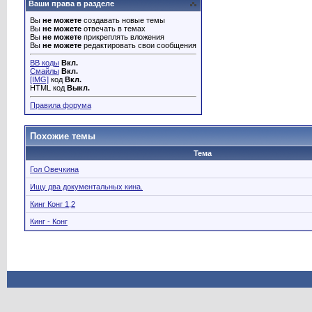
Ваши права в разделе
Вы
не можете
создавать новые темы
Вы
не можете
отвечать в темах
Вы
не можете
прикреплять вложения
Вы
не можете
редактировать свои сообщения
BB коды
Вкл.
Смайлы
Вкл.
[IMG]
код
Вкл.
HTML код
Выкл.
Правила форума
Похожие темы
Тема
Гол Овечкина
Ищу два документальных кина.
Кинг Конг 1,2
Кинг - Конг