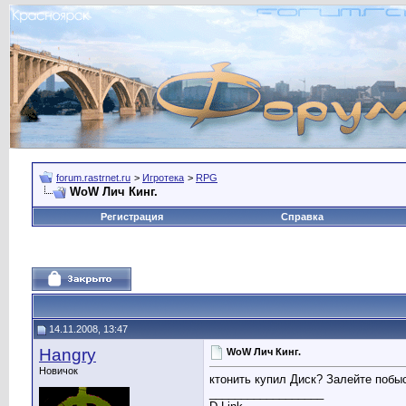
forum.rastrnet.ru
>
Игротека
>
RPG
WoW Лич Кинг.
Регистрация
Справка
14.11.2008, 13:47
Hangry
WoW Лич Кинг.
Новичок
ктонить купил Диск? Залейте побыс
__________________