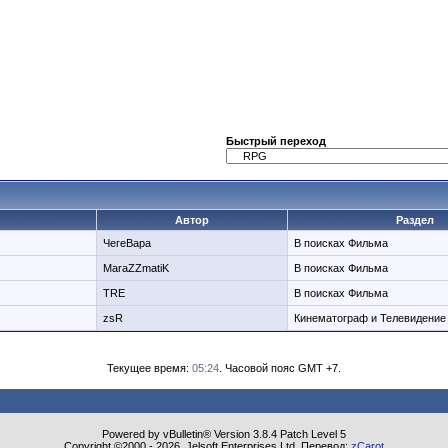
Быстрый переход
Автор
Раздел
ЧегеВара
В поисках Фильма
MaraZZmatiK
В поисках Фильма
TRE
В поисках Фильма
zsR
Кинематограф и Телевидение
Текущее время:
05:24
. Часовой пояс GMT +7.
Powered by vBulletin® Version 3.8.4 Patch Level 5
Copyright ©2000 - 2026, Jelsoft Enterprises Ltd. Перевод:
zCarot