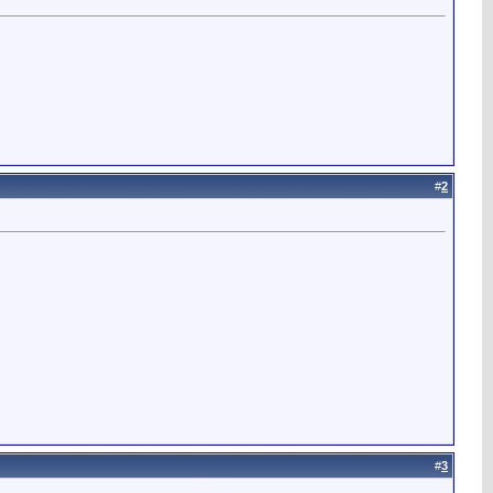
#
2
#
3