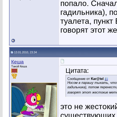
попало. Сначал
гадильника), п
туалета, пункт
говорят этот ж
13.01.2010, 23:34
Кеша
Такой Кеша
Цитата:
Сообщение от
Kar@tel
Носом в парашу тыкать, что 
гадильника), потом перенест
говорят этот жестокие мет
это не жестоки
существующих 