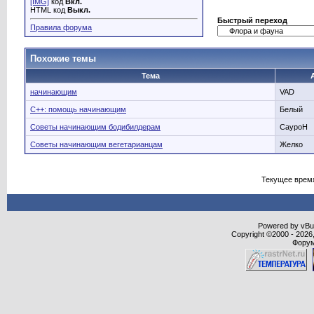
[IMG]
код
Вкл.
HTML код
Выкл.
Быстрый переход
Правила форума
Похожие темы
Тема
начинающим
VAD
C++: помощь начинающим
Белый
Советы начинающим бодибилдерам
CaypoH
Советы начинающим вегетарианцам
Желко
Текущее врем
Powered by vBull
Copyright ©2000 - 2026,
Форум