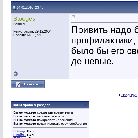
14.01.2010, 23:43
Stooges
Banned
Привить надо б
Регистрация: 29.12.2004
Сообщений: 1,721
профилактики, 
было бы его св
дешевые.
«
Предыдущ
Ваши права в разделе
Вы
не можете
создавать новые темы
Вы
не можете
отвечать в темах
Вы
не можете
прикреплять вложения
Вы
не можете
редактировать свои сообщения
BB коды
Вкл.
Смайлы
Вкл.