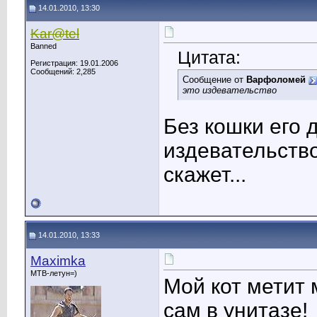
14.01.2010, 13:30
Kar@tel
Banned
Цитата:
Регистрация: 19.01.2006
Сообщений: 2,285
Сообщение от
Варфоломей
это издевательство
Без кошки его 
издевательство
скажет...
14.01.2010, 13:33
Maximka
MTB-летун=)
Мой кот метит 
сам в унитазе!