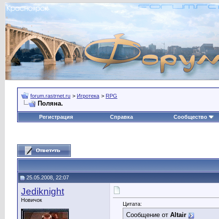
forum.rastrnet.ru
>
Игротека
>
RPG
Поляна.
Регистрация
Справка
Сообщество
25.05.2008, 22:07
Jediknight
Новичок
Цитата:
Сообщение от
Altair