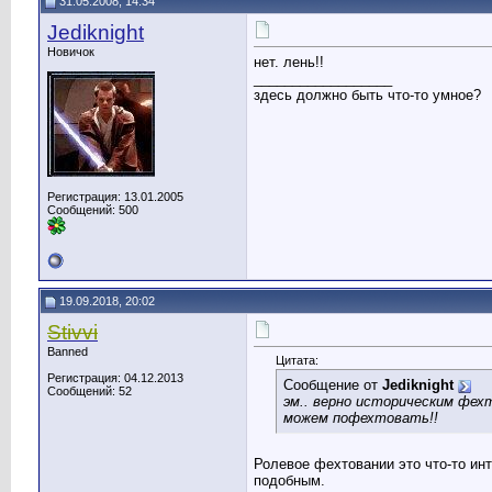
31.05.2008, 14:34
Jediknight
Новичок
нет. лень!!
__________________
здесь должно быть что-то умное?
Регистрация: 13.01.2005
Сообщений: 500
19.09.2018, 20:02
Stivvi
Banned
Цитата:
Регистрация: 04.12.2013
Сообщение от
Jediknight
Сообщений: 52
эм.. верно историческим фех
можем пофехтовать!!
Ролевое фехтовании это что-то ин
подобным.