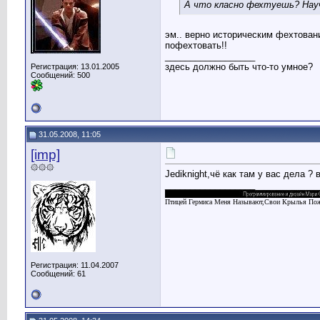
А что класно фехтуешь? Нау
эм.. верно историческим фехтова
пофехтовать!!
__________________
здесь должно быть что-то умное?
Регистрация: 13.01.2005
Сообщений: 500
31.05.2008, 11:05
[imp]
۞۞۞
Jediknight,чё как там у вас дела 
__________________
Птицей Гермиса Меня Называют,Свои Крылья Пож
Регистрация: 11.04.2007
Сообщений: 61