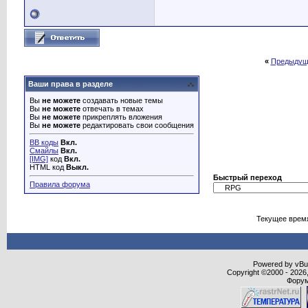
«
Предыдущ
Ваши права в разделе
Вы
не можете
создавать новые темы
Вы
не можете
отвечать в темах
Вы
не можете
прикреплять вложения
Вы
не можете
редактировать свои сообщения
BB коды
Вкл.
Смайлы
Вкл.
[IMG]
код
Вкл.
HTML код
Выкл.
Быстрый переход
Правила форума
Текущее врем
Powered by vBull
Copyright ©2000 - 2026,
Форум