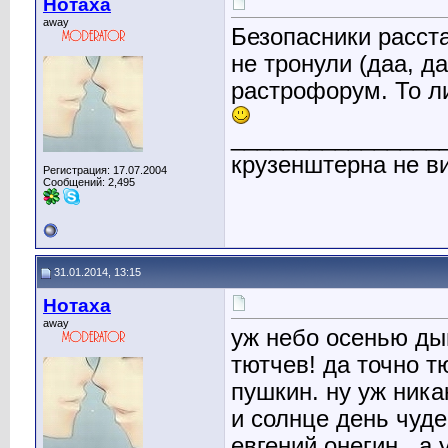
Нотаха
away
Безопасники расст
не тронули (даа, д
растрофорум. То ли
________________
крузенштерна не ви
Регистрация: 17.07.2004
Сообщений: 2,495
31.01.2014, 13:15
Нотаха
away
уж небо осенью дыш
тютчев! да точно т
пушкин. ну уж ника
и солнце день чуде
евгений онегин...а