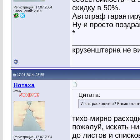
скидку в 50%.
Регистрация: 17.07.2004
Сообщений: 2,495
Автограф гарантиру
Ну и просто поздра
*
________________
крузенштерна не ви
17.01.2014, 23:55
Нотаха
away
Цитата:
И как расходится? Какие отзыв
тихо-мирно расходи
пожалуй, искать ни
до листов и списко
Регистрация: 17.07.2004