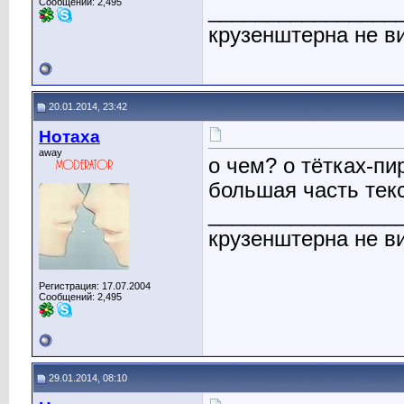
Сообщений: 2,495
________________
крузенштерна не ви
20.01.2014, 23:42
Нотаха
away
о чем? о тётках-пир
большая часть тек
________________
крузенштерна не ви
Регистрация: 17.07.2004
Сообщений: 2,495
29.01.2014, 08:10