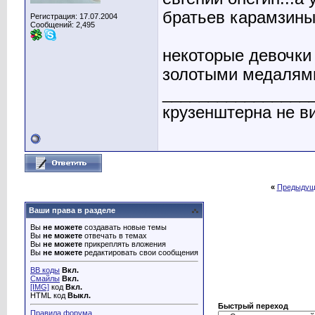
братьев карамзиных
Регистрация: 17.07.2004
Сообщений: 2,495
некоторые девочки
золотыми медалями
________________
крузенштерна не ви
«
Предыдущ
Ваши права в разделе
Вы
не можете
создавать новые темы
Вы
не можете
отвечать в темах
Вы
не можете
прикреплять вложения
Вы
не можете
редактировать свои сообщения
BB коды
Вкл.
Смайлы
Вкл.
[IMG]
код
Вкл.
HTML код
Выкл.
Быстрый переход
Правила форума