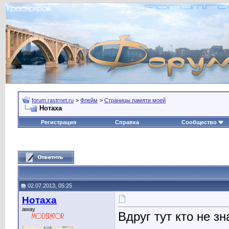
forum.rastrnet.ru
>
Флейм
>
Страницы памяти моей
Нотаха
Регистрация
Справка
Сообщество
02.07.2013, 05:25
Нотаха
away
Вдруг тут кто не зн