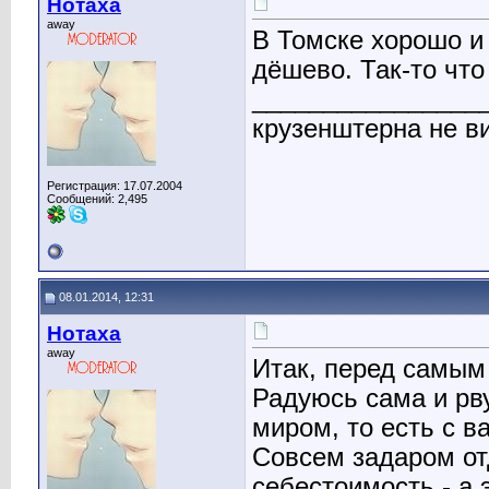
Нотаха
away
В Томске хорошо и 
дёшево. Так-то что
________________
крузенштерна не ви
Регистрация: 17.07.2004
Сообщений: 2,495
08.01.2014, 12:31
Нотаха
away
Итак, перед самым
Радуюсь сама и рв
миром, то есть с в
Совсем задаром отд
себестоимость - а 