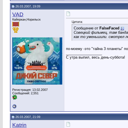
26.03.2007, 19:09
VAD
Кайеркан,Норильск
Цитата:
Сообщение от
FalseFaced
Совецкий фильмец, там банда 
как то уменьшили. смотрел ле
по-моему -это "тайна 3 планеты" п
__________________
С утра выпил, весь день-суббота!
Регистрация: 13.02.2007
Сообщений: 2,551
26.03.2007, 21:09
Katrin