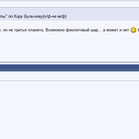
ты" по Киру Булычеву(х/ф-не м/ф)
, но не третья планета. Возможно фиолетовый шар... а может и нет
Н