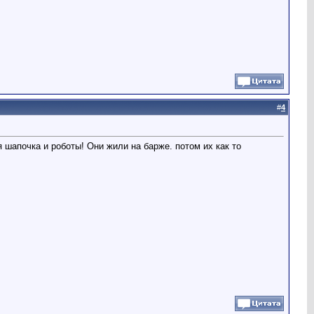
#
4
 шапочка и роботы! Они жили на барже. потом их как то