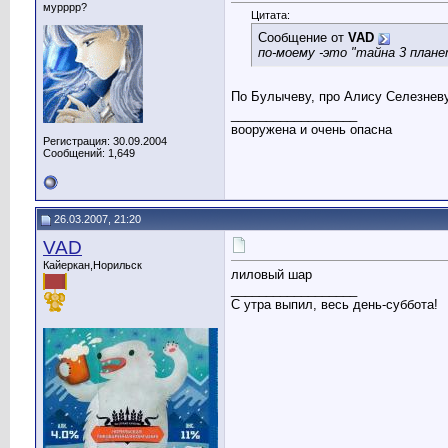
мурррр?
Цитата:
Сообщение от
VAD
по-моему -это "тайна 3 плане
По Булычеву, про Алису Селезневу
__________________
вооружена и очень опасна
Регистрация: 30.09.2004
Сообщений: 1,649
26.03.2007, 21:20
VAD
Кайеркан,Норильск
лиловый шар
__________________
С утра выпил, весь день-суббота!