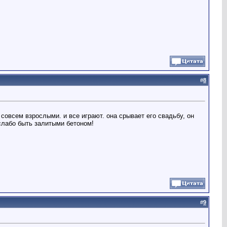
#
8
 совсем взрослыми. и все играют. она срывает его свадьбу, он
 слабо быть залитыми бетоном!
#
9