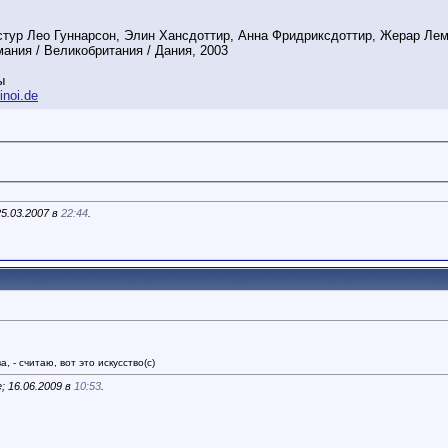
стур Лео Гуннарсон, Элин Хансдоттир, Анна Фридриксдоттир, Жерар Ле
ания / Великобритания / Дания, 2003
ы
inoi.de
5.03.2007 в
22:44
.
, - считаю, вот это искусство(с)
 16.06.2009 в
10:53
.