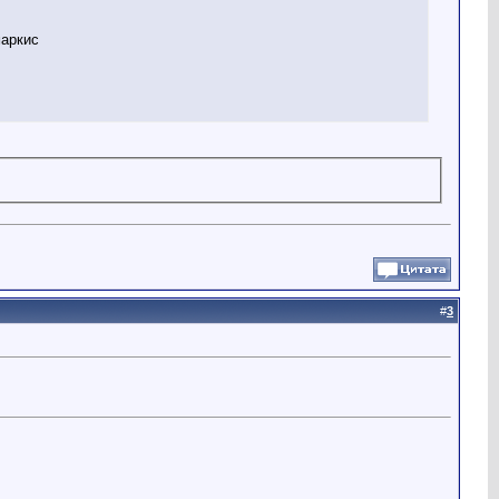
маркис
#
3