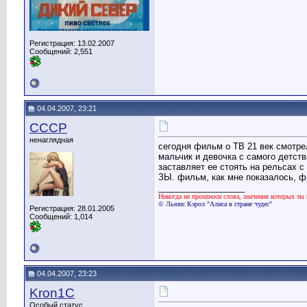
Регистрация: 13.02.2007
Сообщений: 2,551
04.04.2007, 23:21
CCCP
ненаглядная
сегодня фильм о ТВ 21 век смотрела
мальчик и девочка с самого детств
заставляет ее стоять на рельсах 
ЗЫ. фильм, как мне показалось, ф
__________________
Никогда не проиzноси слова, zначения которых ты 
© Льюис Кэрол "Алиса в стране чудес"
Регистрация: 28.01.2005
Сообщений: 1,014
04.04.2007, 23:23
Kron1C
Особый статус