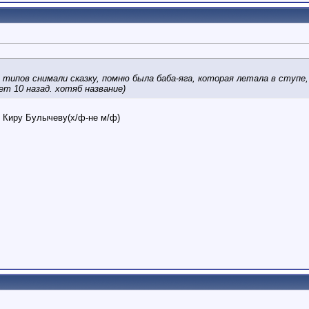
типов снимали сказку, помню была баба-яга, которая летала в ступе,
т 10 назад. хотяб название)
о Киру Булычеву(х/ф-не м/ф)