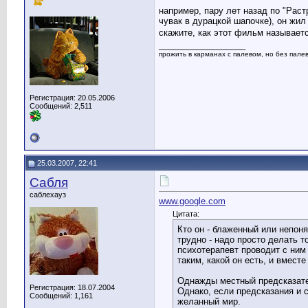
например, пару лет назад по "Раст
чувак в дурацкой шапочке), он жил
скажите, как этот фильм называется
__________________
прожить в карманах с палевом, но без палева
Регистрация: 20.05.2006
Сообщений: 2,511
25.03.2007, 22:41
Сабля
саблехауз
www.google.com
Цитата:
Кто он - блаженный или непон
трудно - надо просто делать т
психотерапевт проводит с ним
таким, какой он есть, и вмест
Однажды местный предсказател
Регистрация: 18.07.2004
Однако, если предсказания и 
Сообщений: 1,161
желанный мир.