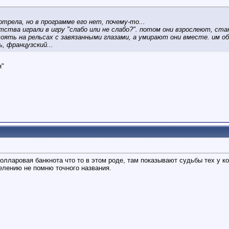
отрела, но в программе его нет, почему-то...
етства играли в игру "слабо или не слабо?". потом они взрослеют, ст
тоять на рельсах с завязанными глазами, а умирают они вместе. им 
, французский...
я"
олларовая банкнота что то в этом роде, там показывают судьбы тех у к
желению не помню точного названия.