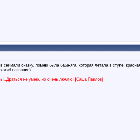
 снимали сказку, помню была баба-яга, которая летала в ступе, красная
хотяб название)
ть!..Драться не умею, но очень люблю! [Саша Павлов]