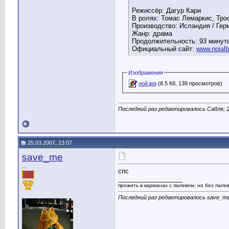
Режиссёр: Дагур Кари
В ролях: Томас Лемаркис, Тро
Производство: Исландия / Герм
Жанр: драма
Продолжительность: 93 минут
Официальный сайт:
www.noialb
Изображения
ной.jpg
(8.5 Кб, 139 просмотров)
Последний раз редактировалось Сабля; 2
25.03.2007, 23:07
save_me
...
спс
__________________
прожить в карманах с палевом, но без палева
Последний раз редактировалось save_me;