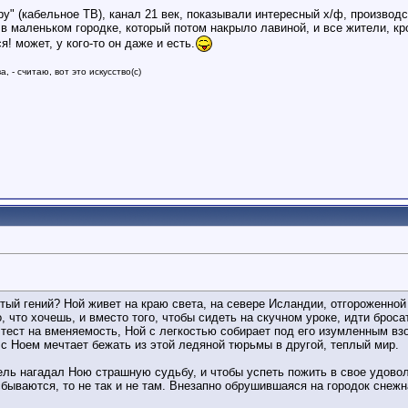
ру" (кабельное ТВ), канал 21 век, показывали интересный х/ф, производс
 в маленьком городке, который потом накрыло лавиной, и все жители, кро
! может, у кого-то он даже и есть.
, - считаю, вот это искусство(с)
ятый гений? Ной живет на краю света, на севере Исландии, отгороженно
о, что хочешь, и вместо того, чтобы сидеть на скучном уроке, идти брос
 тест на вменяемость, Ной с легкостью собирает под его изумленным взо
е с Ноем мечтает бежать из этой ледяной тюрьмы в другой, теплый мир.
ь нагадал Ною страшную судьбу, и чтобы успеть пожить в свое удоволь
сбываются, то не так и не там. Внезапно обрушившаяся на городок снеж