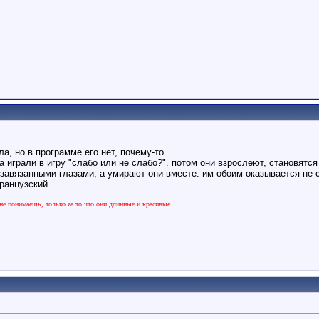
, но в программе его нет, почему-то...
а играли в игру "слабо или не слабо?". потом они взрослеют, становятся
с завязанными глазами, а умирают они вместе. им обоим оказывается не
ранцузский...
не понимаешь, только zа то что они длинные и красивые.