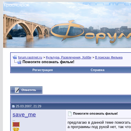
forum.rastrnet.ru
>
Культура, Развлечения, Хобби
>
В поисках Фильма
Помогите опознать фильм!
Регистрация
Справка
25.03.2007, 21:29
save_me
Помогите опознать фильм!
...
предлагаю в данной теме помогать 
а программы под рукой нет, так чт