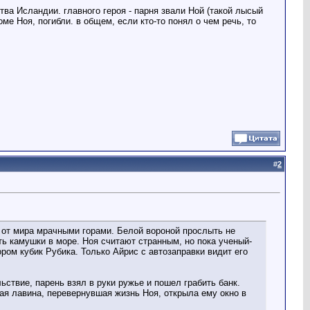
тва Исландии. главного героя - парня звали Ной (такой лысый
ме Ноя, погибли. в общем, если кто-то понял о чем речь, то
#
2
й от мира мрачными горами. Белой вороной прослыть не
ать камушки в море. Ноя считают странным, но пока ученый-
ром кубик Рубика. Только Айрис с автозаправки видит его
ствие, парень взял в руки ружье и пошел грабить банк.
ная лавина, перевернувшая жизнь Ноя, открыла ему окно в