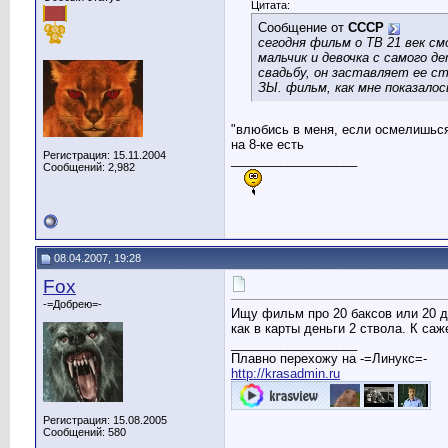
Цитата:
Сообщение от
CCCP
сегодня фильм о ТВ 21 век см
мальчик и девочка с самого д
свадьбу, он заставляет ее с
ЗЫ. фильм, как мне показалось
"влюбись в меня, если осмелишьс
на 8-ке есть
Регистрация: 15.11.2004
__________________
Сообщений: 2,982
08.04.2007, 19:28
Fox
-=Добрею=-
Ищу фильм про 20 баксов или 20 д
как в карты деньги 2 ствола. К са
__________________
Плавно перехожу на -=Линукс=-
http://krasadmin.ru
Регистрация: 15.08.2005
Сообщений: 580