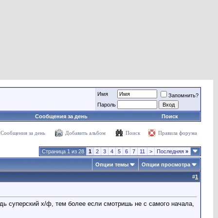
Имя
Запомнить?
Пароль
Сообщения за день
Поиск
Сообщения за день
Добавить альбом
Поиск
Правила форума
Страница 1 из 28
1
2
3
4
5
6
7
11
>
Последняя
»
Опции темы
Опции просмотра
#
1
дь суперский х/ф, тем более если смотришь не с самого начала,