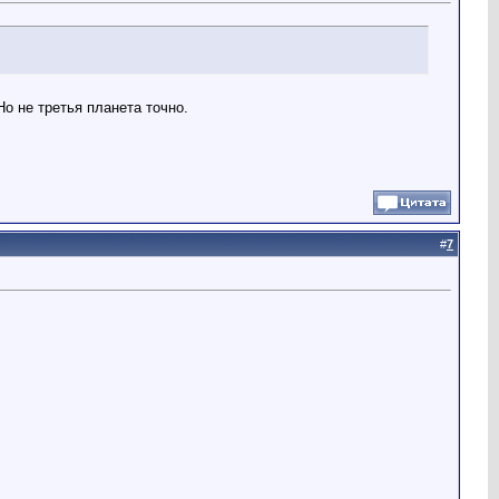
о не третья планета точно.
#
7