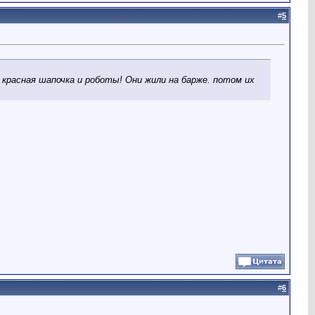
#
5
 красная шапочка и роботы! Они жили на барже. потом их
#
6