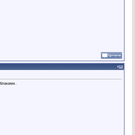
#
13
блаками..