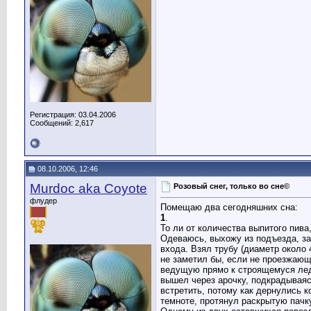
Регистрация: 03.04.2006
Сообщений: 2,617
08.10.2006, 12:46
Murdoc aka Coyote
Розовый снег, только во сне©
флудер
Помещаю два сегодняшних сна:
1
.
То ли от количества выпитого пива,
Одеваюсь, выхожу из подъезда, зак
входа. Взял трубу (диаметр около 
не заметил бы, если не проезжающ
ведущую прямо к строящемуся ледо
вышел через арочку, подкрадываясь
встретить, потому как дернулись к
темноте, протянул раскрытую пачку