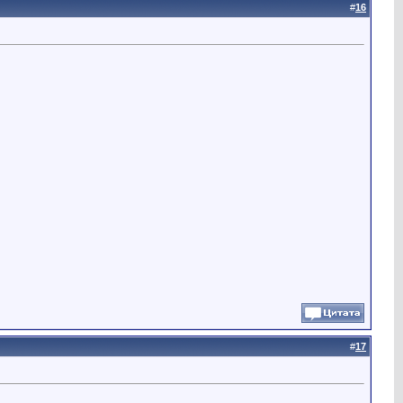
#
16
#
17