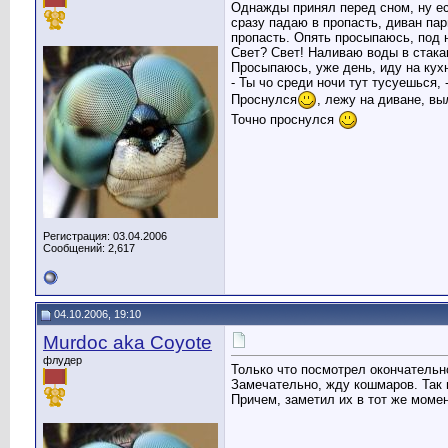
Однажды принял перед сном, ну ес
сразу падаю в пропасть, диван пар
пропасть. Опять просыпаюсь, под н
Свет? Свет! Наливаю воды в стакан
Просыпаюсь, уже день, иду на кух
- Ты чо среди ночи тут тусуешься, 
Проснулся
, лежу на диване, вы
Точно проснулся
Регистрация: 03.04.2006
Сообщений: 2,617
04.10.2006, 19:10
Murdoc aka Coyote
флудер
Только что посмотрел окончательн
Замечательно, жду кошмаров. Так 
Причем, заметил их в тот же момен