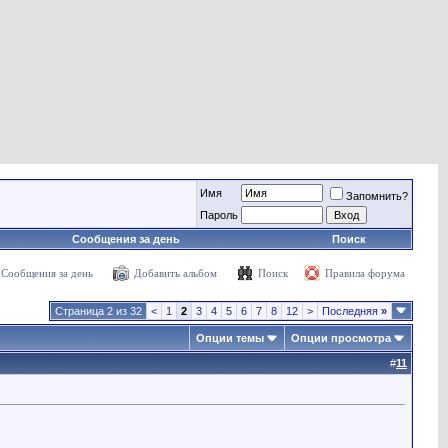
Имя
Запомнить?
Пароль
Сообщения за день
Поиск
Сообщения за день
Добавить альбом
Поиск
Правила форума
Страница 2 из 32
<
1
2
3
4
5
6
7
8
12
>
Последняя
»
Опции темы
Опции просмотра
#
11