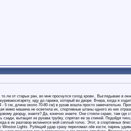
 то ли от старых ран, во мне проснулся голод крови.. Выглядываю в окно
уриваюсигарету, иду до гаража, который во дворе. Вчера, когда я ходи
4 - 5 см, длина около 70-80 см) в рукав вошла просто замечательно. Пр
ая мимо машина не осветила их, спортивные штаны одного из них отразил
вому дворцу, знаете? Да, конечно знаете. Они стояли скраю, там где с
 сзади, вытащил из рукава трубку, спрятал ее за спиной. Подойдя тихо
огда в их разговор вклинился мой сиплый голос. Этот, в спортивных бле
 Winston Lights. Рубящий удар сразу переломал обе кости, парень удиви