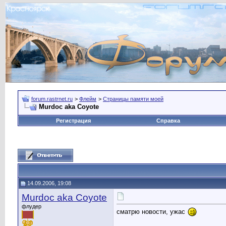
forum.rastrnet.ru
>
Флейм
>
Страницы памяти моей
Murdoc aka Coyote
Регистрация
Справка
14.09.2006, 19:08
Murdoc aka Coyote
флудер
сматрю новости, ужас