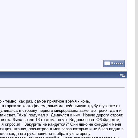
#
19
 - темно, как раз, самое приятное время - ночь.
л в гараж за картофелем, заметил небольшую трубу в уголке от
огуливаясь в сторону первого микрорайона замечаю троих, да я и
и свет. "Аха" подумал я. Двинулся к ним. Новую дорогу строят,
тоянка была возле 13-го дома по ул. Водопьянова. Обойдя дом,
, я спросил: "Закурить не найдется?" Они явно не ожидали меня
стящих штанах, посмотрел в мои глаза которых и не было видно в
лся когда его рука повисла в обратную сторону.