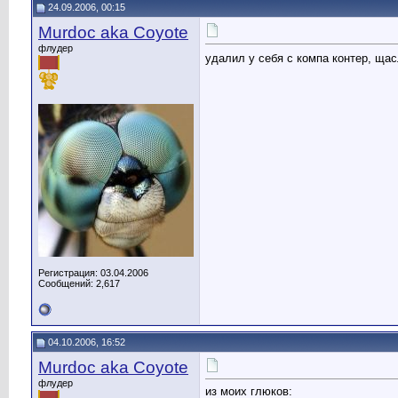
24.09.2006, 00:15
Murdoc aka Coyote
флудер
удалил у себя с компа контер, щ
Регистрация: 03.04.2006
Сообщений: 2,617
04.10.2006, 16:52
Murdoc aka Coyote
флудер
из моих глюков: