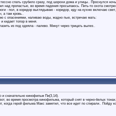
тессно спать срубило сразу, под шорохи дома и улицы.. Проснулся ночь
ил над пропастью, во время падения просыпаюсь. Пить-то охота смотрю 
оги - пол, в коридор выглядываю - коридор, иду на кухню включаю свет
, а там кровь..
ню с опасениями, наливаю воды, жадно пью, встречаю мать:
- и кидает топор в меня.
лазить из под одеяла - палево. Минут через трицать вылез..
о и сначательно кинофильм Пи(3,14).
вот, во время просмотра кинофильма, который снят в черно-белых тонах
т, когда герой фильма Макс заметил, что все идет по спирали.. Пойду к