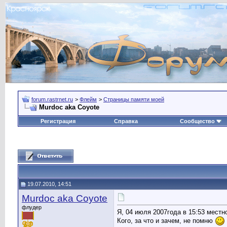
forum.rastrnet.ru
>
Флейм
>
Страницы памяти моей
Murdoc aka Coyote
Регистрация
Справка
Сообщество
19.07.2010, 14:51
Murdoc aka Coyote
флудер
Я, 04 июля 2007года в 15:53 местн
Кого, за что и зачем, не помню