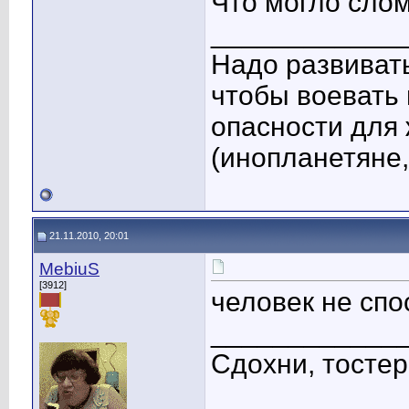
Что могло слом
____________
Надо развиват
чтобы воевать 
опасности для
(инопланетяне,
21.11.2010, 20:01
MebiuS
[3912]
человек не спо
____________
Сдохни, тостер