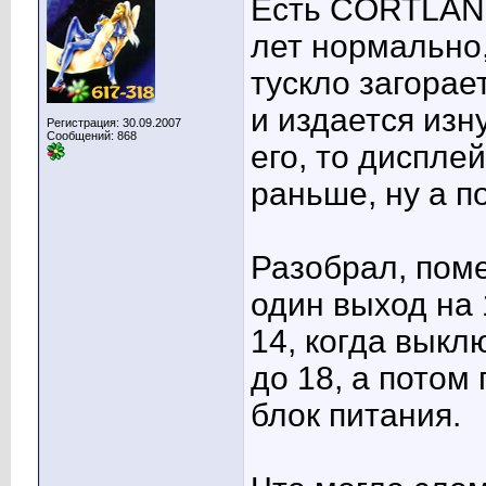
Есть CORTLAND
лет нормально,
тускло загорае
и издается изн
Регистрация: 30.09.2007
Сообщений: 868
его, то диспле
раньше, ну а п
Разобрал, пом
один выход на 
14, когда выкл
до 18, а потом 
блок питания.