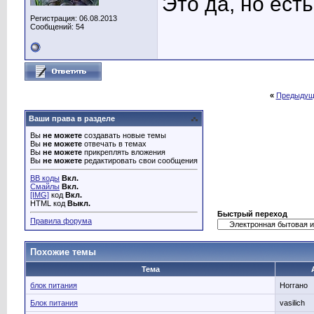
Это да, но ест
Регистрация: 06.08.2013
Сообщений: 54
«
Предыдущ
Ваши права в разделе
Вы
не можете
создавать новые темы
Вы
не можете
отвечать в темах
Вы
не можете
прикреплять вложения
Вы
не можете
редактировать свои сообщения
BB коды
Вкл.
Смайлы
Вкл.
[IMG]
код
Вкл.
HTML код
Выкл.
Быстрый переход
Правила форума
Похожие темы
Тема
блок питания
Hoггaнo
Блок питания
vasilich