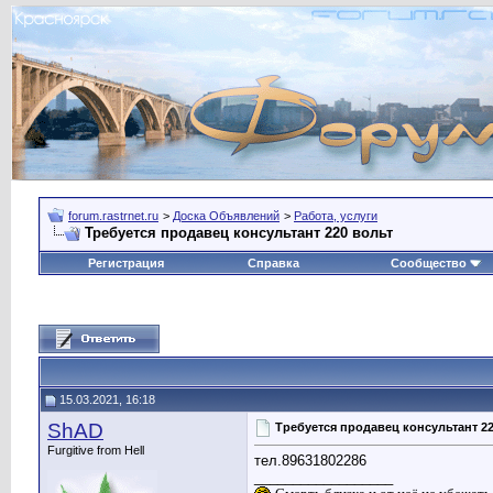
forum.rastrnet.ru
>
Доска Объявлений
>
Работа, услуги
Требуется продавец консультант 220 вольт
Регистрация
Справка
Сообщество
15.03.2021, 16:18
ShAD
Требуется продавец консультант 22
Furgitive from Hell
тел.89631802286
__________________