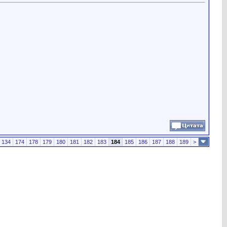
134
174
178
179
180
181
182
183
184
185
186
187
188
189
>