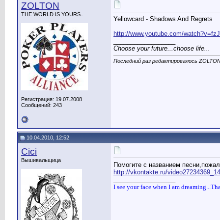
ZOLTON
THE WORLD IS YOURS..
Yellowcard - Shadows And Regrets
http://www.youtube.com/watch?v=
__________________
Choose your future...choose life...
Последний раз редактировалось ZOLTON;
Регистрация: 19.07.2008
Сообщений: 243
10.04.2010, 12:52
Cici
Вышивальщица
Помогите с названием песни,пожал
http://vkontakte.ru/video27234369_1
__________________
I see your face when I am dreaming...Th