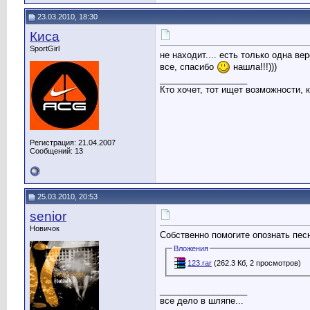
23.03.2010, 18:30
Киса
SportGirl
не находит.... есть только одна ве
все, спасибо
нашла!!!)))
__________________
Кто хочет, тот ищет возможности, 
Регистрация: 21.04.2007
Сообщений: 13
25.03.2010, 20:53
senior
Новичок
Собственно помогите опознать песн
Вложения
123.rar
(262.3 Кб, 2 просмотров)
__________________
все дело в шляпе...