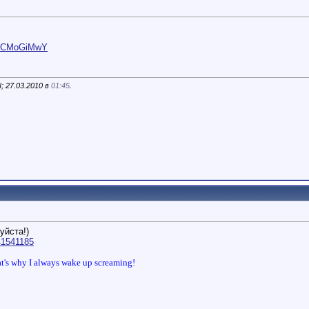
fzJCMoGiMwY
 27.03.2010 в
01:45
.
уйста!)
41541185
at's why I always wake up screaming!