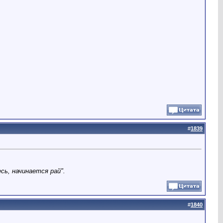
#
1839
сь, начинается рай".
#
1840