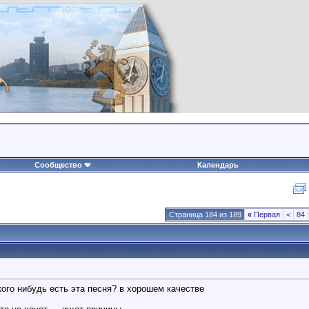
Сообщество
Календарь
Страница 184 из 189
«
Первая
<
84
 у кого нибудь есть эта песня? в хорошем качестве