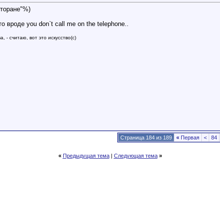
сторане"%)
о вроде you don`t call me on the telephone..
, - считаю, вот это искусство(с)
Страница 184 из 189
«
Первая
<
84
«
Предыдущая тема
|
Следующая тема
»