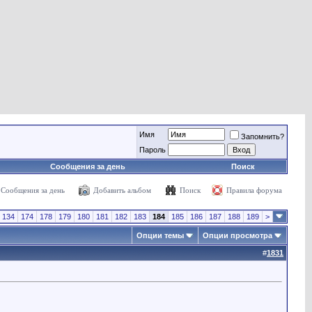
Имя
Запомнить?
Пароль
Сообщения за день
Поиск
Сообщения за день
Добавить альбом
Поиск
Правила форума
134
174
178
179
180
181
182
183
184
185
186
187
188
189
>
Опции темы
Опции просмотра
#
1831