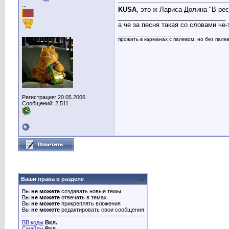
...
KUSA
, это ж Лариса Долина "В ре
______________________________
а че за песня такая со словами че-т
__________________
прожить в карманах с палевом, но без палева
Регистрация: 20.05.2006
Сообщений: 2,511
Ваши права в разделе
Вы
не можете
создавать новые темы
Вы
не можете
отвечать в темах
Вы
не можете
прикреплять вложения
Вы
не можете
редактировать свои сообщения
BB коды
Вкл.
Смайлы
Вкл.