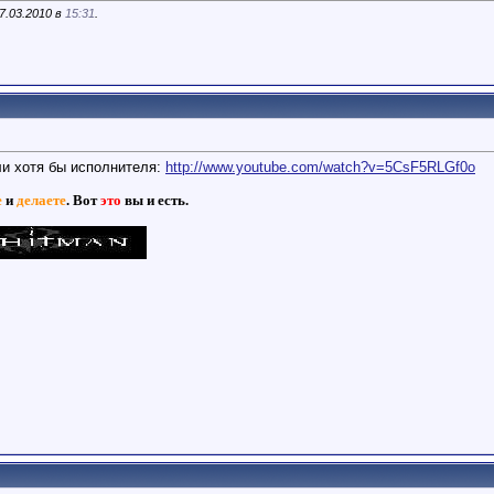
7.03.2010 в
15:31
.
ли хотя бы исполнителя:
http://www.youtube.com/watch?v=5CsF5RLGf0o
е
и
делаете
. Вот
это
вы и есть.