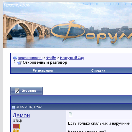
forum.rastrnet.ru
>
Флейм
>
Нескучный Сад
Откровенный разговор
Регистрация
Справка
31.05.2016, 12:42
Демон
汉学家
Есть только спальник и наручники