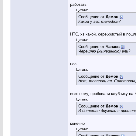
работать
Цитата:
Сообщение от
Демон
Какой у вас телефон?
HTC, хз какой, серебристый в пош
Цитата:
Сообщение от
Чапаев
Черешню (нынешнюю) ели?
неа
Цитата:
Сообщение от
Демон
Нет, товарищ ел. Советовал, 
везет ему, пробовали клубнику на 
Цитата:
Сообщение от
Демон
В детстве дружили с против
конечно
Цитата:
Сообщение от
Чапаев