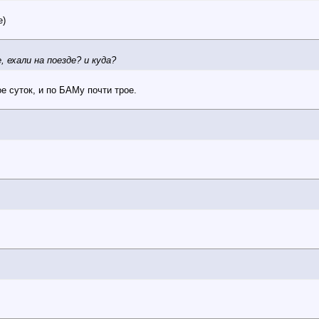
е)
, ехали на поезде? и куда?
е суток, и по БАМу почти трое.