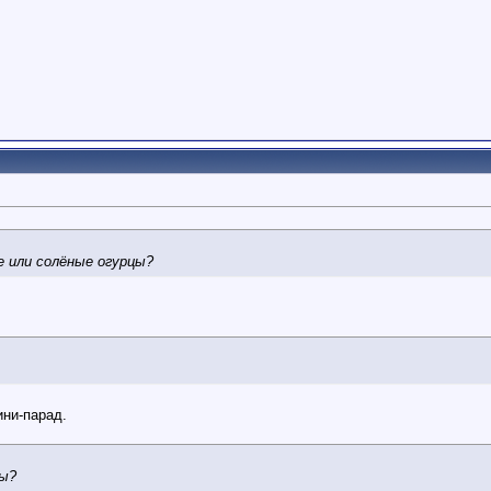
 или солёные огурцы?
ини-парад.
ты?