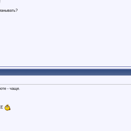
!
манывать?
оте - чаще.
ВСЕ