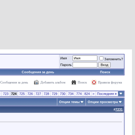
Имя
Запомнить?
Пароль
Сообщения за день
Поиск
Сообщения за день
Добавить альбом
Поиск
Правила форума
2
723
724
725
726
727
728
729
730
734
774
824
>
Последняя
»
Опции темы
Опции просмотра
#
7231