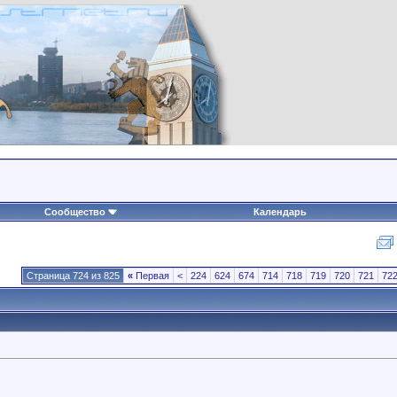
Сообщество
Календарь
Страница 724 из 825
«
Первая
<
224
624
674
714
718
719
720
721
72