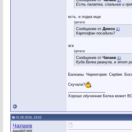
Есть палатка, спальник и про
есть. и лодка еще
Цитата:
Сообщение от
Демон
Картофан посадили?
ага
Цитата:
Сообщение от
Чапаев
Куда Белка рванула, в этот ра
Балканы. Черногория. Сербия. Босн
Скучали?
__________________
Хорошо обученная Белка может 
01.06.2016, 19:52
Чапаев
АдекВАТНИК