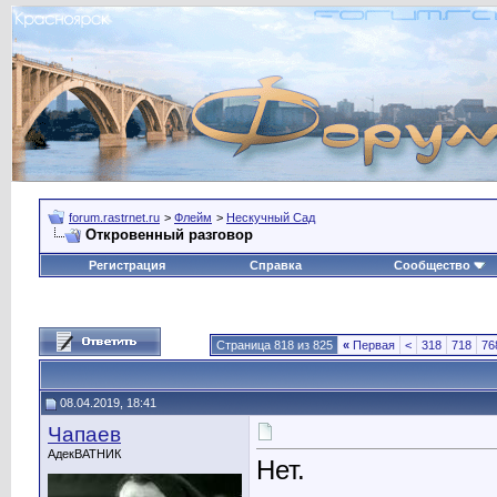
forum.rastrnet.ru
>
Флейм
>
Нескучный Сад
Откровенный разговор
Регистрация
Справка
Сообщество
Страница 818 из 825
«
Первая
<
318
718
76
08.04.2019, 18:41
Чапаев
АдекВАТНИК
Нет.