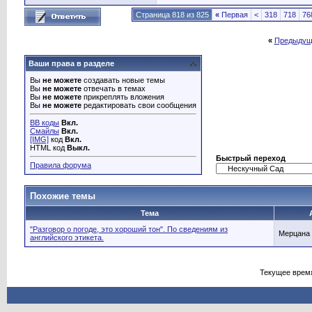
Страница 818 из 825
«
Первая
<
318
718
76
«
Предыдущ
Ваши права в разделе
Вы
не можете
создавать новые темы
Вы
не можете
отвечать в темах
Вы
не можете
прикреплять вложения
Вы
не можете
редактировать свои сообщения
BB коды
Вкл.
Смайлы
Вкл.
[IMG]
код
Вкл.
HTML код
Выкл.
Быстрый переход
Правила форума
Похожие темы
Тема
"Разговор о погоде, это хороший тон". По сведениям из
Мерцана
английского этикета.
Текущее врем