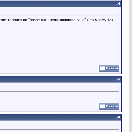
#
4
тоит галочка на "разрешить всплывающие окна" ( по-моему так
#
5
#
6