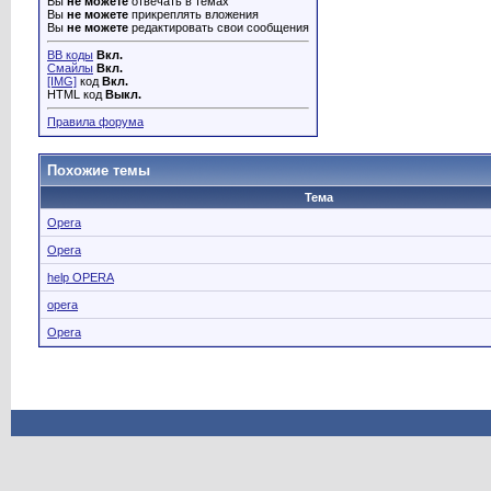
Вы
не можете
отвечать в темах
Вы
не можете
прикреплять вложения
Вы
не можете
редактировать свои сообщения
BB коды
Вкл.
Смайлы
Вкл.
[IMG]
код
Вкл.
HTML код
Выкл.
Правила форума
Похожие темы
Тема
Opera
Opera
help OPERA
opera
Opera