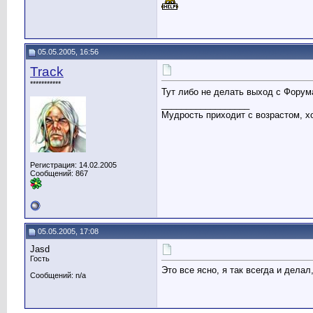
05.05.2005, 16:56
Track
***********
Тут либо не делать выход с Фору
__________________
Мудрость приходит с возрастом, хо
Регистрация: 14.02.2005
Сообщений: 867
05.05.2005, 17:08
Jasd
Гость
Это все ясно, я так всегда и дела
Сообщений: n/a