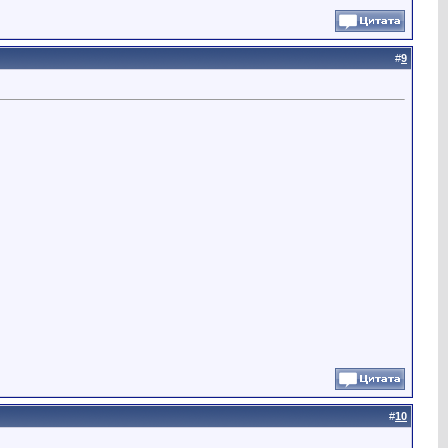
#
9
#
10