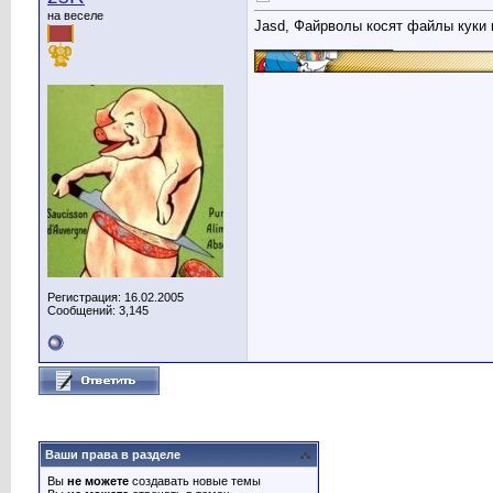
на веселе
Jasd, Файрволы косят файлы куки 
__________________
Регистрация: 16.02.2005
Сообщений: 3,145
Ваши права в разделе
Вы
не можете
создавать новые темы