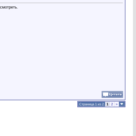
 смотреть.
Страница 1 из 2
1
2
>