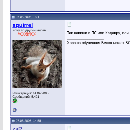
07.05.2005, 13:11
squirrel
Хожу по другим мирам
Так напиши в ПС или Кадавру, или 
__________________
Хорошо обученная Белка может 
Регистрация: 14.04.2005
Сообщений: 5,421
07.05.2005, 14:58
zsR