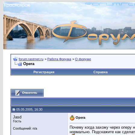
forum.rastrnet.ru
>
Работа Форума
>
О форуме
Opera
Регистрация
Справка
05.05.2005, 16:30
Jasd
Opera
Гость
Почему когда захожу через оперу н
Сообщений: n/a
нормально. Подскажите как сделат