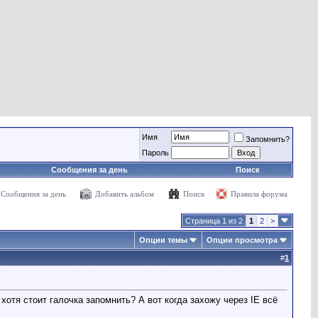
Имя
Запомнить?
Пароль
Сообщения за день
Поиск
Сообщения за день
Добавить альбом
Поиск
Правила форума
Страница 1 из 2
1
2
>
Опции темы
Опции просмотра
#
1
отя стоит галочка запомнить? А вот когда захожу через IE всё