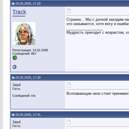
05.05.2005, 17:29
Track
***********
Странно... Мы с дочкой заходим на
это называется, хотя могу и ошибат
__________________
Мудрость приходит с возрастом, хо
Регистрация: 14.02.2005
Сообщений: 867
05.05.2005, 17:38
Jasd
Гость
Всплавающие окно стоит принимат
Сообщений: n/a
05.05.2005, 17:41
Jasd
Гость