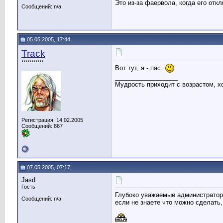
Это из-за фаервола, когда его от
Сообщений: n/a
05.05.2005, 17:44
Track
***********
Вот тут, я - пас.
__________________
Мудрость приходит с возрастом, хо
Регистрация: 14.02.2005
Сообщений: 867
07.05.2005, 07:17
Jasd
Гость
Глубоко уважаемые администраторы
Сообщений: n/a
если не знаете что можно сделать,