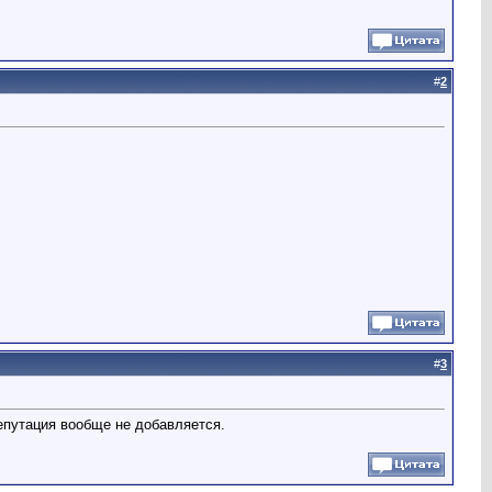
#
2
#
3
репутация вообще не добавляется.