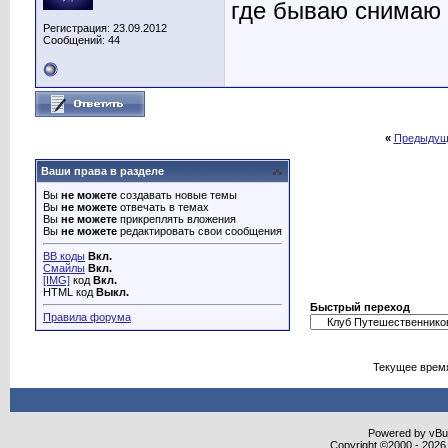
где бываю снимаю
Регистрация: 23.09.2012
Сообщений: 44
«
Предыдущ
Ваши права в разделе
Вы
не можете
создавать новые темы
Вы
не можете
отвечать в темах
Вы
не можете
прикреплять вложения
Вы
не можете
редактировать свои сообщения
BB коды
Вкл.
Смайлы
Вкл.
[IMG]
код
Вкл.
HTML код
Выкл.
Быстрый переход
Правила форума
Текущее врем
Powered by vBull
Copyright ©2000 - 2026,