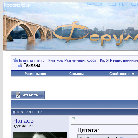
forum.rastrnet.ru
>
Культура, Развлечения, Хобби
>
Клуб Путешественнико
Таиланд
Регистрация
Справка
Сообщество
15.01.2014, 14:29
Чапаев
АдекВАТНИК
Цитата: