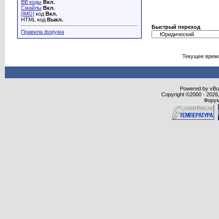
BB коды
Вкл.
Смайлы
Вкл.
[IMG]
код
Вкл.
HTML код
Выкл.
Быстрый переход
Правила форума
Текущее врем
Powered by vBull
Copyright ©2000 - 2026,
Форум