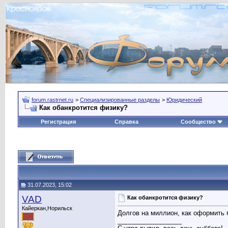
forum.rastrnet.ru
>
Специализированные разделы
>
Юридический
Как обанкротится физику?
Регистрация
Справка
Сообщество
31.07.2023, 15:02
VAD
Как обанкротится физику?
Кайеркан,Норильск
Долгов на миллион, как оформить 
__________________