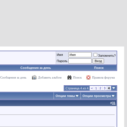
Имя
Запомнить?
Пароль
Сообщения за день
Поиск
Сообщения за день
Добавить альбом
Поиск
Правила форума
Страница 4 из 4
<
1
2
3
4
Опции темы
Опции просмотра
#
31