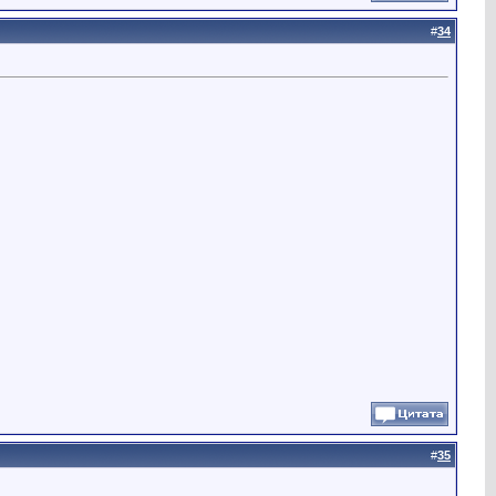
#
34
#
35