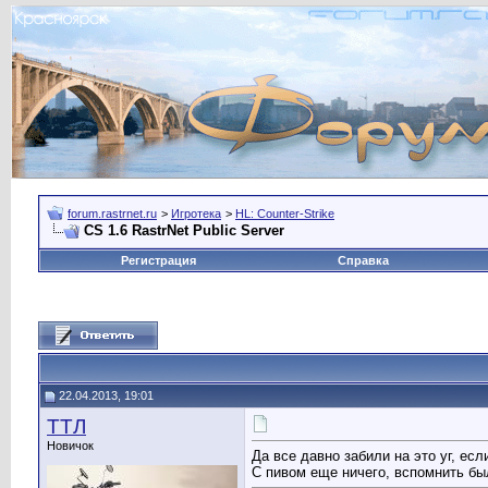
forum.rastrnet.ru
>
Игротека
>
HL: Counter-Strike
CS 1.6 RastrNet Public Server
Регистрация
Справка
22.04.2013, 19:01
TTЛ
Новичок
Да все давно забили на это уг, ес
С пивом еще ничего, вспомнить бы