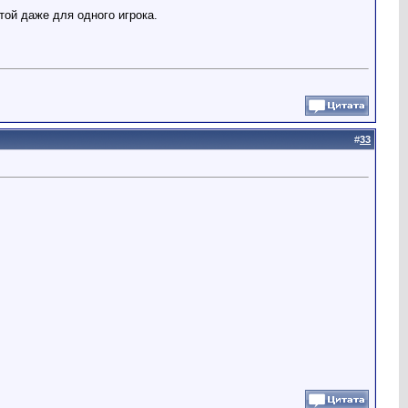
той даже для одного игрока.
#
33