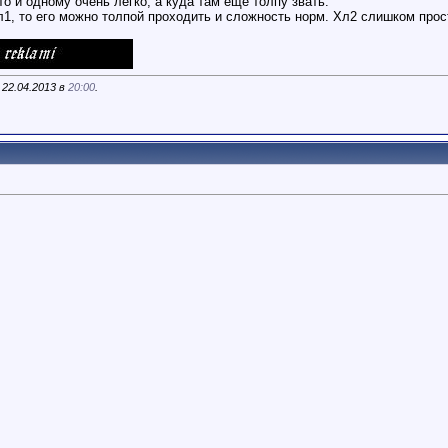
то и одному очень легко, а куда там еще толпу звать.
л1, то его можно толпой проходить и сложность норм. Хл2 слишком прос
 22.04.2013 в
20:00
.