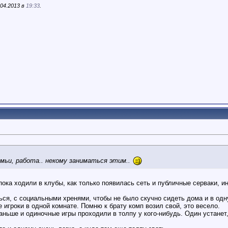
04.2013 в
19:33
.
емьи, работа.. некому заниматься этим..
пока ходили в клубы, как только появилась сеть и публичные серваки, ин
ся, с социальными хренями, чтобы не было скучно сидеть дома и в одну
е игроки в одной комнате. Помню к брату комп возил свой, это весело.
аньше и одиночные игры проходили в толпу у кого-нибудь. Один устанет,