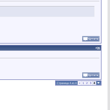
#
36
Страница 4 из 4
<
1
2
3
4