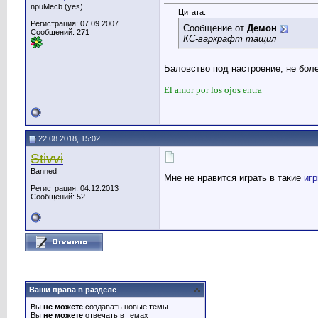
npuMecb (yes)
Цитата:
Регистрация: 07.09.2007
Сообщение от
Демон
Сообщений: 271
КС-варкрафт тащил
Баловство под настроение, не боле
__________________
El amor por los ojos entra
22.08.2018, 15:02
Stivvi
Banned
Мне не нравится играть в такие
иг
Регистрация: 04.12.2013
Сообщений: 52
Ваши права в разделе
Вы
не можете
создавать новые темы
Вы
не можете
отвечать в темах