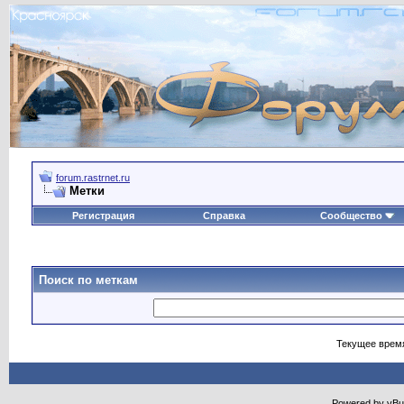
forum.rastrnet.ru
Метки
Регистрация
Справка
Сообщество
Поиск по меткам
Текущее врем
Powered by vBull