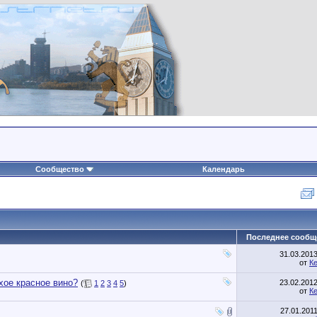
Сообщество
Календарь
Последнее сообщ
31.03.201
от
К
хое красное вино?
23.02.201
(
1
2
3
4
5
)
от
К
27.01.201