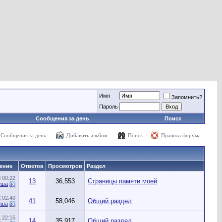
Имя
Запомнить?
Пароль
Сообщения за день
Поиск
Сообщения за день
Добавить альбом
Поиск
Правила форума
ение
Ответов
Просмотров
Раздел
3
00:22
13
36,553
Страницы памяти моей
еша
2
02:40
41
58,046
Общий раздел
еша
1
22:15
14
35,917
Общий раздел