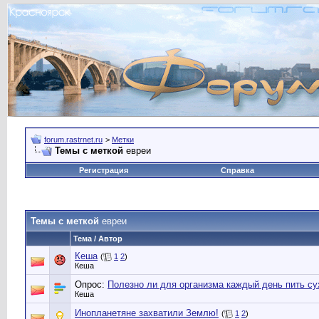
forum.rastrnet.ru
>
Метки
Темы с меткой
евреи
Регистрация
Справка
Темы с меткой
евреи
Тема / Автор
Кеша
(
1
2
)
Кеша
Опрос:
Полезно ли для организма каждый день пить су
Кеша
Инопланетяне захватили Землю!
(
1
2
)