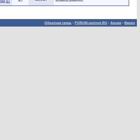
ёжа
Обратная связь
-
FORUM.rastrnet.RU
-
Архив
-
Вверх