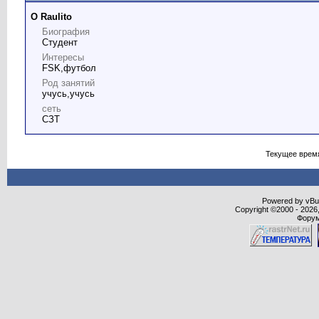
О Raulito
Биография
Студент
Интересы
FSK,футбол
Род занятий
учусь,учусь
сеть
СЗТ
Текущее врем
Powered by vBull
Copyright ©2000 - 2026,
Форум